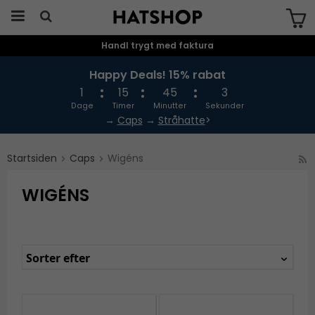
Handl trygt med faktura
Produktet er blevet tilføjet til din
indkøbskurv
Happy Deals! 15% rabat
1
15
45
3
Dage
Timer
Minutter
Sekunder
→
Caps
→
Stråhatte
>
Startsiden
Caps
Wigéns
WIGÉNS
Sorter efter