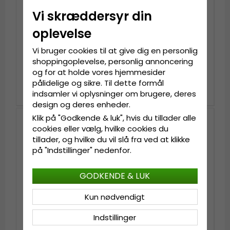
Vi skræddersyr din
oplevelse
Vi bruger cookies til at give dig en personlig
Hatte - Gårda
Hatte - Gårda Arese
shoppingoplevelse, personlig annoncering
Manzanillo Cowboy
Seagrass Fedora
(mørk natur)
(natur)
og for at holde vores hjemmesider
pålidelige og sikre. Til dette formål
kr.299
kr.439
indsamler vi oplysninger om brugere, deres
design og deres enheder.
Klik på "Godkende & luk", hvis du tillader alle
Nyhed
cookies eller vælg, hvilke cookies du
tillader, og hvilke du vil slå fra ved at klikke
på "Indstillinger" nedenfor.
GODKENDE & LUK
Kun nødvendigt
Indstillinger
Hatte - Gårda
Stråhat - Gårda