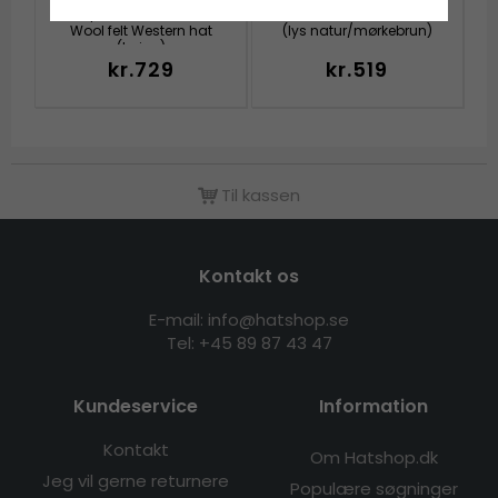
Toquerville Crushable
Funchal Raffia Fedora
Wool felt Western hat
(lys natur/mørkebrun)
(beige)
kr.729
kr.519
Til kassen
Kontakt os
E-mail: info@hatshop.se
Tel: +45 89 87 43 47
Kundeservice
Information
Kontakt
Om Hatshop.dk
Jeg vil gerne returnere
Populære søgninger