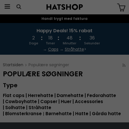
Handl trygt med faktura
Produktet er blevet tilføjet til din
indkøbskurv
Happy Deals! 15% rabat
2
18
48
36
Dage
Timer
Minutter
Sekunder
→
Caps
→
Stråhatte
>
Startsiden
Populære søgninger
POPULÆRE SØGNINGER
Type
Flat caps
|
Herrehatte
|
Damehatte
|
Fedorahatte
|
Cowboyhatte
|
Capser
|
Huer
|
Accessories
|
Solhatte
|
Stråhatte
|
Blomsterkranse
|
Børnehatte
|
Hatte
|
Gårda hatte