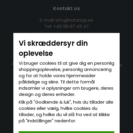
Kontakt os
E-mail: info@hatshop.se
Tel: +45 89 87 43 47
Vi skræddersyr din
Kundeservice
Information
oplevelse
Kontakt
Om Hatshop.dk
Vi bruger cookies til at give dig en personlig
Jeg vil gerne returnere
Populære søgninger
shoppingoplevelse, personlig annoncering
Købsbetingelser
Nyhedsbrev
og for at holde vores hjemmesider
Log på
pålidelige og sikre. Til dette formål
indsamler vi oplysninger om brugere, deres
design og deres enheder.
Nyhedsbrev
Klik på "Godkende & luk", hvis du tillader alle
Indtast din e-mailadresse her, hvis du vil
cookies eller vælg, hvilke cookies du
abonnere på vores nyhedsbrev.
tillader, og hvilke du vil slå fra ved at klikke
på "Indstillinger" nedenfor.
TILMELD
De oplysninger, du indtaster, vil kun blive brugt til