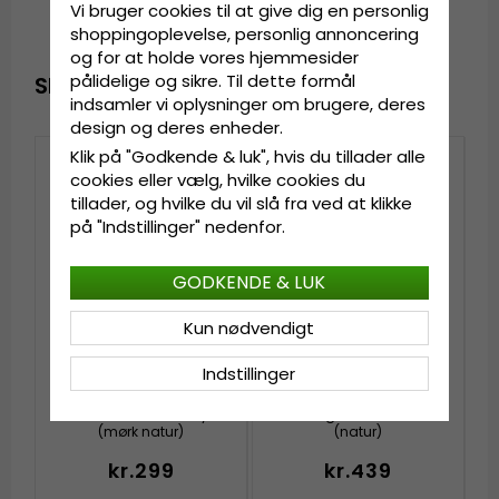
Vi bruger cookies til at give dig en personlig
shoppingoplevelse, personlig annoncering
og for at holde vores hjemmesider
pålidelige og sikre. Til dette formål
SENAST VISTE
indsamler vi oplysninger om brugere, deres
design og deres enheder.
Klik på "Godkende & luk", hvis du tillader alle
cookies eller vælg, hvilke cookies du
tillader, og hvilke du vil slå fra ved at klikke
på "Indstillinger" nedenfor.
GODKENDE & LUK
Kun nødvendigt
Indstillinger
Hatte - Gårda
Hatte - Gårda Arese
Manzanillo Cowboy
Seagrass Fedora
(mørk natur)
(natur)
kr.299
kr.439