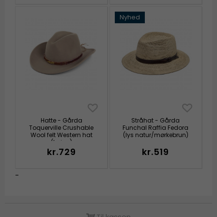
Nyhed
Hatte - Gårda
Stråhat - Gårda
Toquerville Crushable
Funchal Raffia Fedora
Wool felt Western hat
(lys natur/mørkebrun)
(beige)
kr.729
kr.519
-
Til kassen