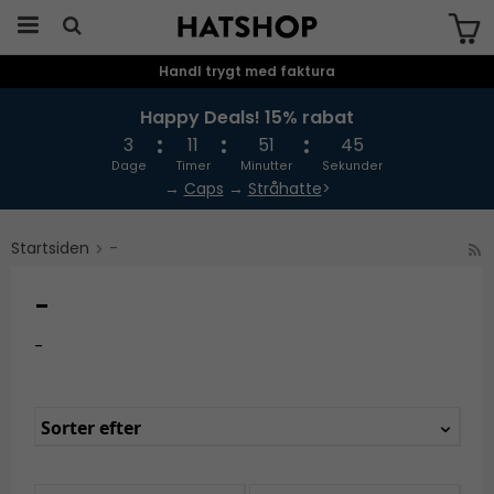
Handl trygt med faktura
Produktet er blevet tilføjet til din
indkøbskurv
Happy Deals! 15% rabat
3
11
51
44
Dage
Timer
Minutter
Sekunder
→
Caps
→
Stråhatte
>
Startsiden
-
-
-
Sorter efter