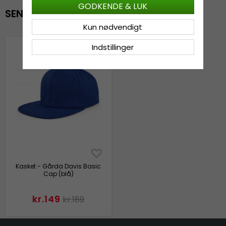
GODKENDE & LUK
SENAST VISTE
Kun nødvendigt
Indstillinger
Kasket - Gårda Davis Basic
Cap (blå)
kr.149
kr.189