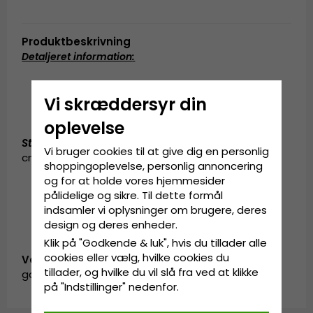
Produktbeskrivning
Detaljeret information
:
Vi skræddersyr din
Fremstillet af 100% bomuld
oplevelse
Størrelsesguide
:
Small/Medium - 57-59
Vi bruger cookies til at give dig en personlig
cm, Large/X-Large - 60-62 cm
shoppingoplevelse, personlig annoncering
og for at holde vores hjemmesider
pålidelige og sikre. Til dette formål
indsamler vi oplysninger om brugere, deres
design og deres enheder.
Klik på "Godkende & luk", hvis du tillader alle
cookies eller vælg, hvilke cookies du
Vare-ID:
tillader, og hvilke du vil slå fra ved at klikke
garda.bc-06.blue
på "Indstillinger" nedenfor.