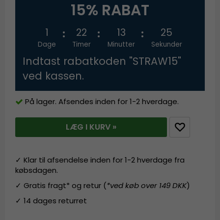
15% RABAT
1
22
13
25
Dage
Timer
Minutter
Sekunder
Indtast rabatkoden "STRAW15"
ved kassen.
På lager. Afsendes inden for 1-2 hverdage.
LÆG I KURV »
✓ Klar til afsendelse inden for 1-2 hverdage fra
købsdagen.
✓ Gratis fragt* og retur (
*ved køb over 149 DKK
)
✓ 14 dages returret