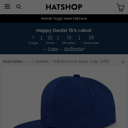
Handl trygt med faktura
Produktet er blevet tilføjet til din
indkøbskurv
Happy Deals! 15% rabat
1
22
13
25
Dage
Timer
Minutter
Sekunder
→
Caps
→
Stråhatte
>
Startsiden
-
Kasket - Gårda Davis Basic Cap (blå)