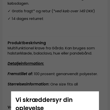
købsdagen.
✓ Gratis fragt* og retur (
*ved køb over 149 DKK
)
✓ 14 dages returret
Produktbeskrivning
Multifunktionel krave fra Gårda. Kan bruges som
halstørklæde, balaclava, hue eller pandebånd.
Detaljeinformation:
Fremstillet af
:
100 prosent genanvendt polyester.
Størrelsesinformation
:
One size fits all
Vi skræddersyr din
oplevelse
Vare-ID: