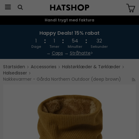
Handl trygt med faktura
Produktet er blevet tilføjet til din
indkøbskurv
Happy Deals! 15% rabat
1
1
54
32
Dage
Timer
Minutter
Sekunder
→
Caps
→
Stråhatte
>
Startsiden
Accessories
Halstørklæder & Tørklæder
Halsedisser
Nakkevarmer - Gårda Northern Outdoor (deep brown)