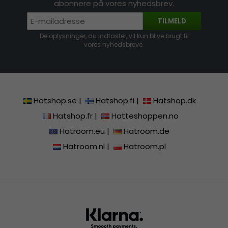
abonnere på vores nyhedsbrev.
TILMELD
De oplysninger, du indtaster, vil kun blive brugt til
vores nyhedsbreve.
Hatshop.se
|
Hatshop.fi
|
Hatshop.dk
Hatshop.fr
|
Hatteshoppen.no
Hatroom.eu
|
Hatroom.de
Hatroom.nl
|
Hatroom.pl