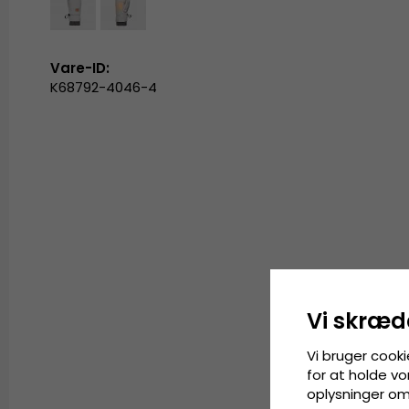
Vare-ID:
K68792-4046-4
Vi skræd
Vi bruger cooki
for at holde vo
oplysninger om