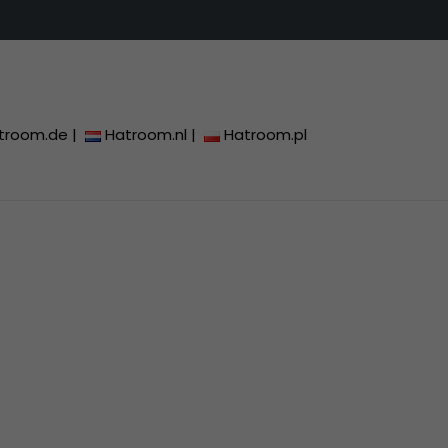
troom.de
|
Hatroom.nl
|
Hatroom.pl