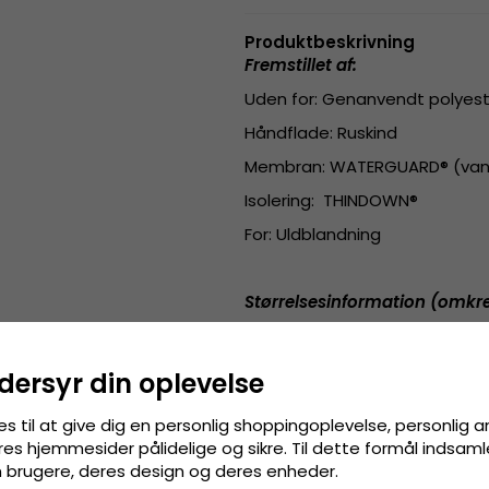
Produktbeskrivning
Fremstillet af:
Uden for: Genanvendt polyes
Håndflade: Ruskind
Membran: WATERGUARD® (va
Isolering: THINDOWN®
For: Uldblandning
Størrelsesinformation (omkre
S
- 17.7 - 18.2 cm / 17.5 - 18.4
M
- 18.2 - 20.8 cm / 18.4 - 19.5
dersyr din oplevelse
L
- 20.8 - 21.6 cm / 19 - 19.9 cm
es til at give dig en personlig shoppingoplevelse, personlig 
res hjemmesider pålidelige og sikre. Til dette formål indsamle
 brugere, deres design og deres enheder.