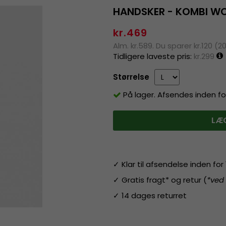
HANDSKER - KOMBI WO
kr.469
Alm. kr.589. Du sparer kr.120 (2
Tidligere laveste pris:
kr.299
Størrelse
På lager. Afsendes inden fo
LÆG
✓ Klar til afsendelse inden fo
✓ Gratis fragt* og retur (
*ved
✓ 14 dages returret