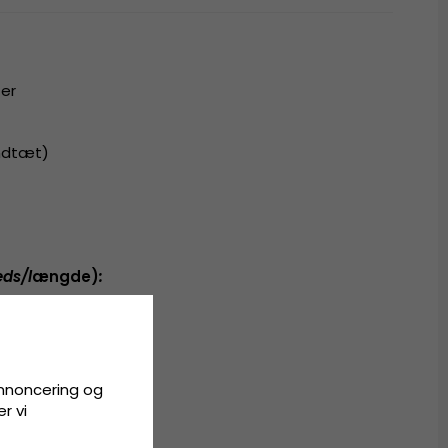
ter
ndtæt)
ds/l
ængde)
:
 cm
 cm
annoncering og
r vi