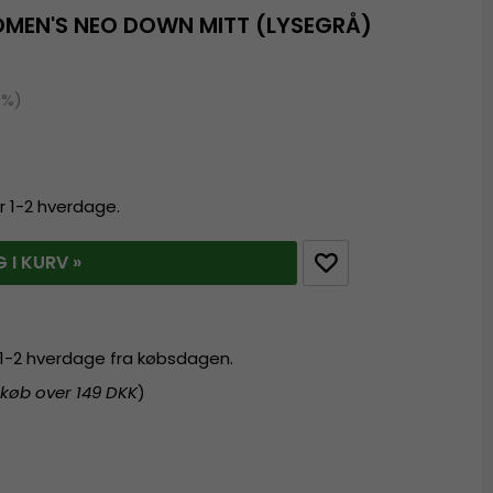
MEN'S NEO DOWN MITT (LYSEGRÅ)
0%)
r 1-2 hverdage.
 I KURV »
r 1-2 hverdage fra købsdagen.
 køb over 149 DKK
)