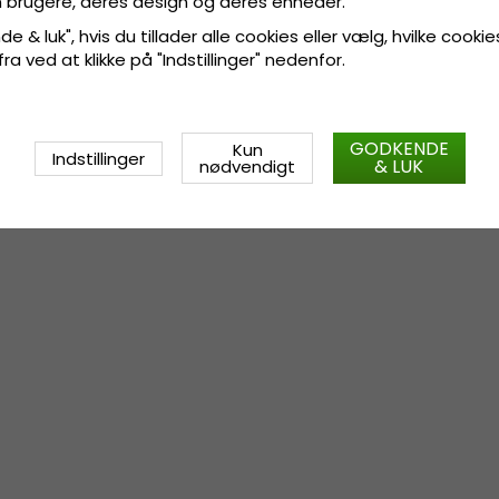
 brugere, deres design og deres enheder.
e & luk", hvis du tillader alle cookies eller vælg, hvilke cookie
 fra ved at klikke på "Indstillinger" nedenfor.
GODKENDE
Kun
Indstillinger
& LUK
nødvendigt