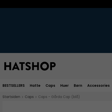
BESTSELLERS
Hatte
Caps
Huer
Børn
Accessories
Startsiden
Caps
Caps - Gårda Cap (blå)