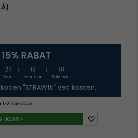
LÅ)
15% RABAT
23
12
10
Timer
Minutter
Sekunder
tkoden "STRAW15" ved kassen.
r 1-2 hverdage.
 I KURV »