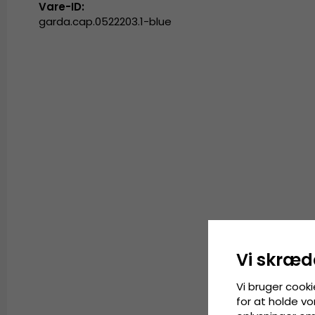
Vare-ID:
garda.cap.0522203.1-blue
Vi skræd
Vi bruger cooki
for at holde vo