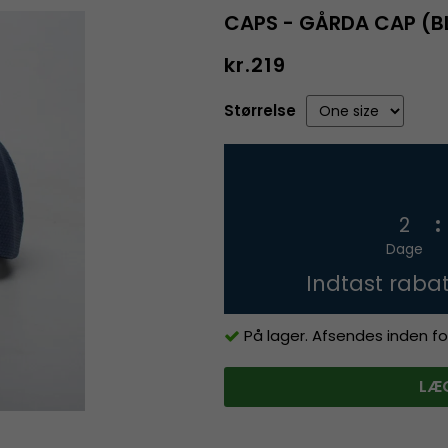
CAPS - GÅRDA CAP (B
kr.219
Størrelse
2
Dage
Indtast raba
På lager. Afsendes inden fo
LÆG