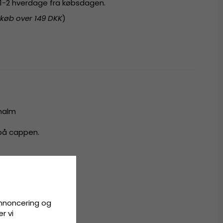
r 1-2 hverdage fra købsdagen.
 køb over 149 DKK
)
rhalm
 på cappen.
all
annoncering og
r vi