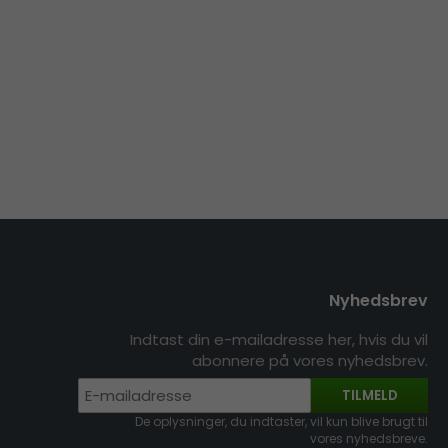
Nyhedsbrev
Indtast din e-mailadresse her, hvis du vil
abonnere på vores nyhedsbrev.
TILMELD
De oplysninger, du indtaster, vil kun blive brugt til
vores nyhedsbreve.