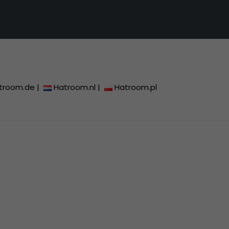
troom.de
|
Hatroom.nl
|
Hatroom.pl