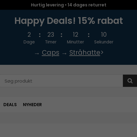
Hurtig levering • 14 dages returret
Happy Deals! 15% rabat
2
23
12
10
Dage
Timer
Minutter
Sekunder
→
Caps
→
Stråhatte
>
DEALS
NYHEDER