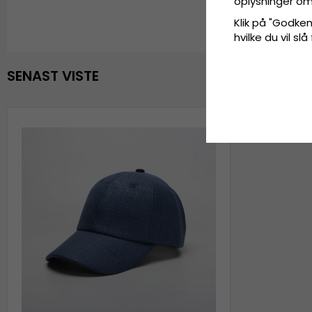
oplysninger om
Klik på "Godkend
hvilke du vil slå
SENAST VISTE