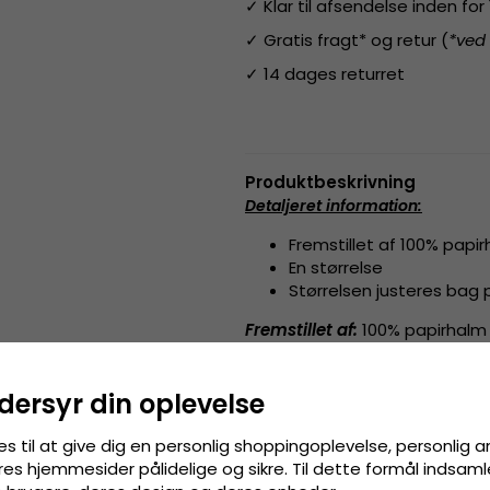
✓ Klar til afsendelse inden fo
✓ Gratis fragt* og retur (
*ved
✓ 14 dages returret
Produktbeskrivning
Detaljeret information
:
Fremstillet af 100% papi
En størrelse
Størrelsen justeres bag
Fremstillet af:
100% papirhalm
Størrelsesguide
:
One size fits 
dersyr din oplevelse
es til at give dig en personlig shoppingoplevelse, personlig 
res hjemmesider pålidelige og sikre. Til dette formål indsamle