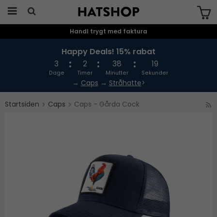
Handl trygt med faktura
Produktet er blevet tilføjet til din
indkøbskurv
Happy Deals! 15% rabat
3
2
38
19
Dage
Timer
Minutter
Sekunder
→
Caps
→
Stråhatte
>
Startsiden
Caps
Caps - Gårda Cock