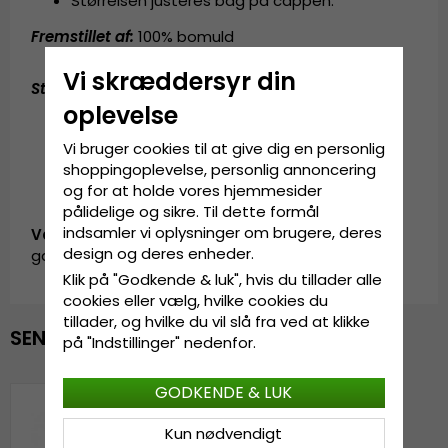
Størrelsen justeres bag på cappen.
Fremstillet af:
100% bomuld
Vi skræddersyr din
Størrelsesguide
:
One size fits all
oplevelse
Vi bruger cookies til at give dig en personlig
shoppingoplevelse, personlig annoncering
og for at holde vores hjemmesider
pålidelige og sikre. Til dette formål
indsamler vi oplysninger om brugere, deres
Vare-ID:
design og deres enheder.
garda.cap.darkblue.cock
Klik på "Godkende & luk", hvis du tillader alle
cookies eller vælg, hvilke cookies du
tillader, og hvilke du vil slå fra ved at klikke
SENAST VISTE
på "Indstillinger" nedenfor.
GODKENDE & LUK
Kun nødvendigt