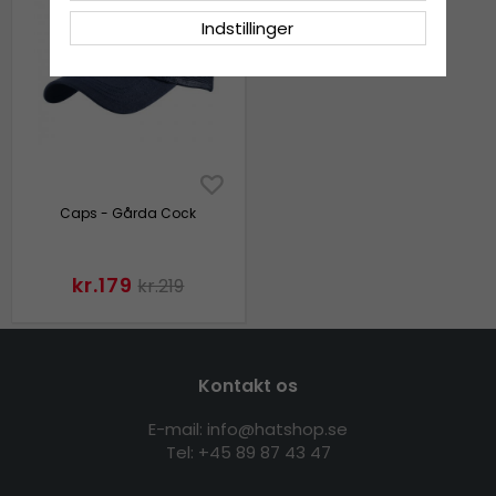
Indstillinger
Caps - Gårda Cock
kr.179
kr.219
Kontakt os
E-mail: info@hatshop.se
Tel: +45 89 87 43 47