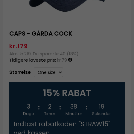
CAPS - GÅRDA COCK
kr.179
Alm. kr.219. Du sparer kr.40 (18%)
Tidligere laveste pris:
kr.79
Størrelse
15% RABAT
3
2
38
19
Dage
Timer
Minutter
Sekunder
Indtast rabatkoden "STRAW15"
ved kassen.