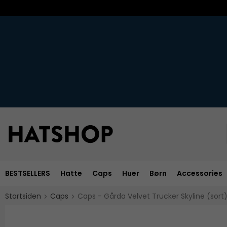
BESTSELLERS
Hatte
Caps
Huer
Børn
Accessories
Startsiden
Caps
Caps - Gårda Velvet Trucker Skyline (sort