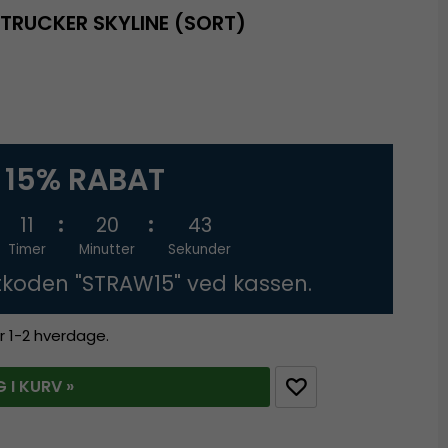
TRUCKER SKYLINE (SORT)
15% RABAT
11
20
42
Timer
Minutter
Sekunder
tkoden "STRAW15" ved kassen.
r 1-2 hverdage.
 I KURV »