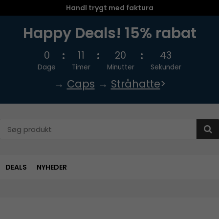
Handl trygt med faktura
Happy Deals! 15% rabat
0
11
20
42
Dage
Timer
Minutter
Sekunder
→
Caps
→
Stråhatte
>
DEALS
NYHEDER
)