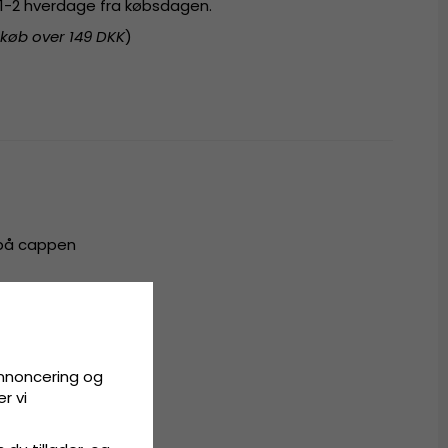
r 1-2 hverdage fra købsdagen.
 køb over 149 DKK
)
 på cappen
ster
all
annoncering og
r vi