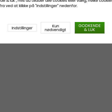
e & luk", hvis du tillader alle cookies eller vælg, hvilke cookie
 fra ved at klikke på "Indstillinger" nedenfor.
GODKENDE
Kun
Indstillinger
& LUK
nødvendigt