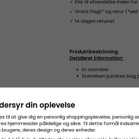
✓ Klar til afsendelse inden fo
✓ Gratis fragt* og retur (
*ved
✓ 14 dages returret
Produktbeskrivning
Detaljeret information:
En størrelse
Størrelsen justeres bag
Fremstillet af:
Bomuld / Polye
dersyr din oplevelse
Størrelsesguide
:
One size fits 
es til at give dig en personlig shoppingoplevelse, personlig 
res hjemmesider pålidelige og sikre. Til dette formål indsamle
 brugere, deres design og deres enheder.