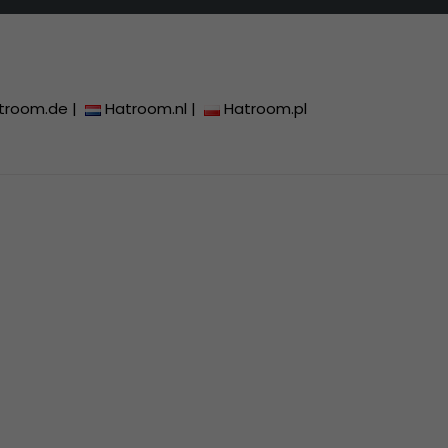
troom.de
|
Hatroom.nl
|
Hatroom.pl