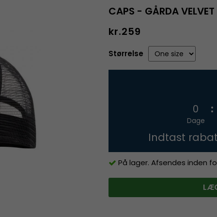
CAPS - GÅRDA VELVET 
kr.259
Størrelse
0
Dage
Indtast raba
På lager. Afsendes inden fo
LÆG