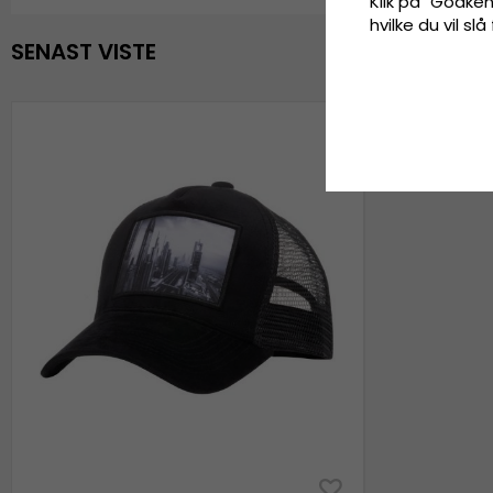
Klik på "Godkend
hvilke du vil slå
SENAST VISTE