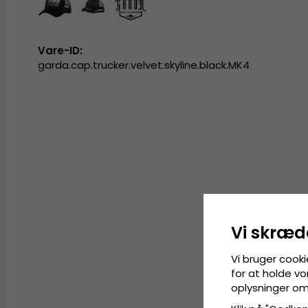
Vare-ID:
garda.cap.trucker.velvet.skyline.black.MK4
Vi skræd
Vi bruger cooki
for at holde vo
oplysninger om