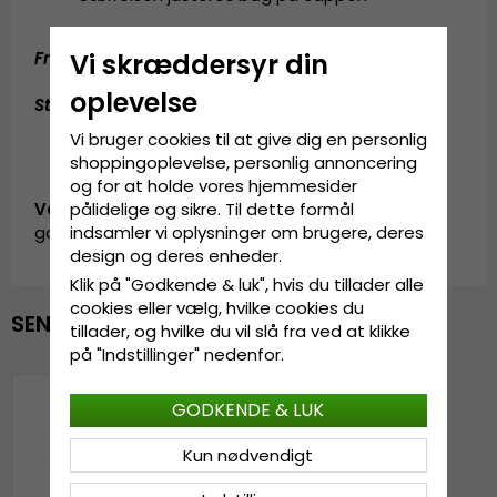
Fremstillet af:
100 prosent bomuld
Vi skræddersyr din
oplevelse
Størrelsesguide
:
One size fits all
Vi bruger cookies til at give dig en personlig
shoppingoplevelse, personlig annoncering
og for at holde vores hjemmesider
Vare-ID:
pålidelige og sikre. Til dette formål
garda.cap.wornout.washed.vintage.pink
indsamler vi oplysninger om brugere, deres
design og deres enheder.
Klik på "Godkende & luk", hvis du tillader alle
cookies eller vælg, hvilke cookies du
SENAST VISTE
tillader, og hvilke du vil slå fra ved at klikke
på "Indstillinger" nedenfor.
GODKENDE & LUK
Kun nødvendigt