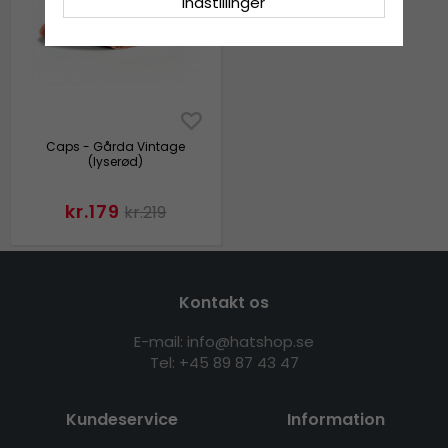
Indstillinger
Caps - Gårda Vintage
(lyserød)
kr.179
kr.219
Kontakt os
E-mail: info@hatshop.se
Tel: +45 89 87 43 47
Kundeservice
Information