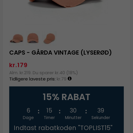
CAPS - GÅRDA VINTAGE (LYSERØD)
kr.179
Alm. kr.219. Du sparer kr.40 (18%)
Tidligere laveste pris:
kr.79
15% RABAT
6
15
30
39
Dage
Timer
Minutter
Sekunder
Indtast rabatkoden "TOPLIST15"