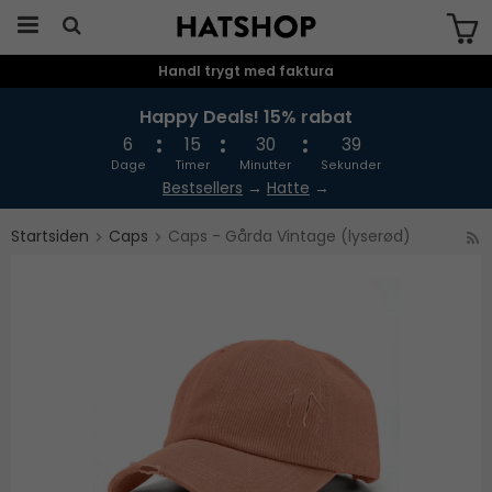
Handl trygt med faktura
Produktet er blevet tilføjet til din
indkøbskurv
Happy Deals! 15% rabat
6
15
30
39
Dage
Timer
Minutter
Sekunder
Bestsellers
→
Hatte
→
Startsiden
Caps
Caps - Gårda Vintage (lyserød)