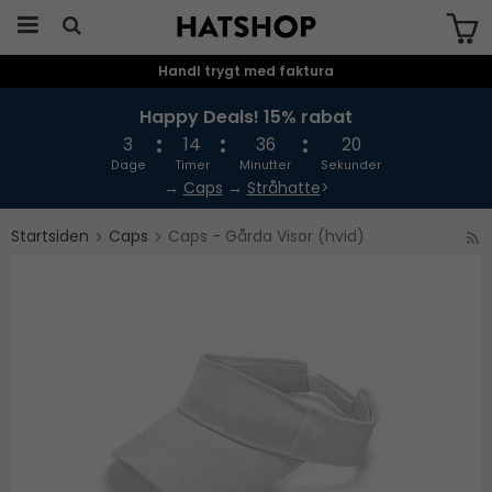
Handl trygt med faktura
Produktet er blevet tilføjet til din
indkøbskurv
Happy Deals! 15% rabat
3
14
36
20
Dage
Timer
Minutter
Sekunder
→
Caps
→
Stråhatte
>
Startsiden
Caps
Caps - Gårda Visor (hvid)