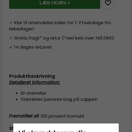
LÆG I KURV »
✓ Klar til afsendelse inden for 1-2 hverdage fra
købsdagen.
✓ Gratis fragt* og retur (
*ved køb over 149 DKK
)
✓ 14 dages returret
Produktbeskrivning
Detaljeret information
:
En størrelse
Størrelsen justeres bag på cappen
Fremstillet af:
100 prosent bomuld
Størrelsesguide
:
One size fits all