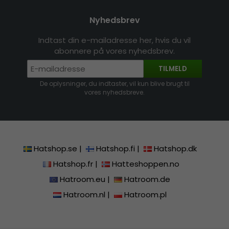
Nyhedsbrev
Indtast din e-mailadresse her, hvis du vil
abonnere på vores nyhedsbrev.
TILMELD
De oplysninger, du indtaster, vil kun blive brugt til
vores nyhedsbreve.
Hatshop.se
|
Hatshop.fi
|
Hatshop.dk
Hatshop.fr
|
Hatteshoppen.no
Hatroom.eu
|
Hatroom.de
Hatroom.nl
|
Hatroom.pl