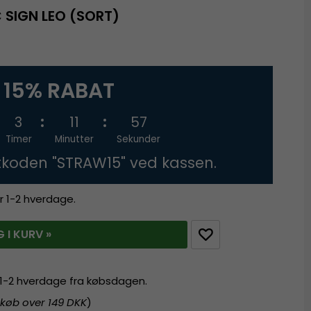
 SIGN LEO (SORT)
15% RABAT
3
11
57
Timer
Minutter
Sekunder
tkoden "STRAW15" ved kassen.
r 1-2 hverdage.
 I KURV »
r 1-2 hverdage fra købsdagen.
 køb over 149 DKK
)