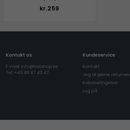
kr.259
Kontakt os
Kundeservice
E-mail: info@hatshop.se
Kontakt
Tel: +45 89 87 43 47
Jeg vil gerne returner
Købsbetingelser
Log på