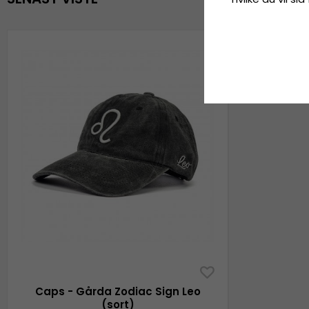
Caps - Gårda Zodiac Sign Leo
(sort)