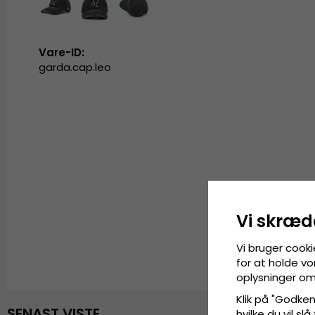
Vare-ID:
garda.cap.leo
Vi skræd
Vi bruger cooki
for at holde vo
oplysninger om
Klik på "Godkend
SENAST VISTE
hvilke du vil slå