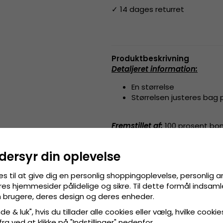
✓ 14 dages returret
Produktbeskrivning
Detaljeret information
:
En størrelse
Størrelsen justeres bag
Fremstillet af:
100 prosent b
Størrelsesguide
:
One size fits 
dersyr din oplevelse
es til at give dig en personlig shoppingoplevelse, personlig 
res hjemmesider pålidelige og sikre. Til dette formål indsamle
 brugere, deres design og deres enheder.
e & luk", hvis du tillader alle cookies eller vælg, hvilke cookie
 fra ved at klikke på "Indstillinger" nedenfor.