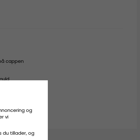
 på cappen
omuld
all
annoncering og
r vi
s du tillader, og