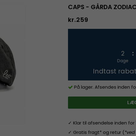
CAPS - GÅRDA ZODIAC
kr.259
2
Dage
Indtast raba
På lager. Afsendes inden fo
LÆG
✓ Klar til afsendelse inden fo
✓ Gratis fragt* og retur (
*ved