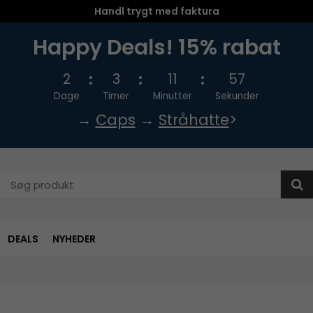
Handl trygt med faktura
Happy Deals! 15% rabat
2
3
11
57
Dage
Timer
Minutter
Sekunder
→
Caps
→
Stråhatte
>
DEALS
NYHEDER