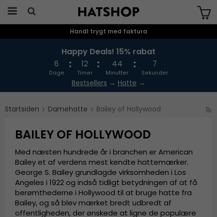
Handl trygt med faktura
Produktet er blevet tilføjet til din
indkøbskurv
Happy Deals! 15% rabat
6
12
44
7
Dage
Timer
Minutter
Sekunder
Bestsellers
→
Hatte
→
Startsiden
Damehatte
Bailey of Hollywood
BAILEY OF HOLLYWOOD
Med næsten hundrede år i branchen er American
Bailey et af verdens mest kendte hattemærker.
George S. Bailey grundlagde virksomheden i Los
Angeles i 1922 og indså tidligt betydningen af at få
berømthederne i Hollywood til at bruge hatte fra
Bailey, og så blev mærket bredt udbredt af
offentligheden, der ønskede at ligne de populære