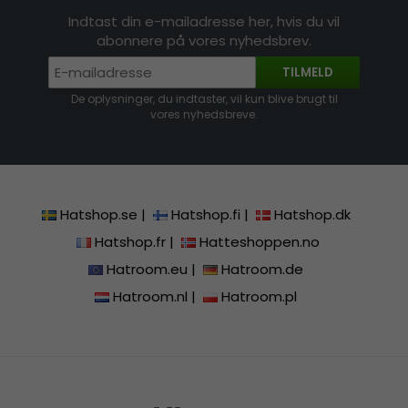
Indtast din e-mailadresse her, hvis du vil
abonnere på vores nyhedsbrev.
TILMELD
De oplysninger, du indtaster, vil kun blive brugt til
vores nyhedsbreve.
Hatshop.se
|
Hatshop.fi
|
Hatshop.dk
Hatshop.fr
|
Hatteshoppen.no
Hatroom.eu
|
Hatroom.de
Hatroom.nl
|
Hatroom.pl