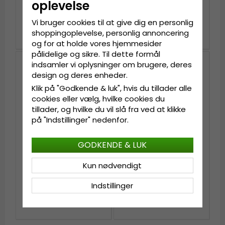
oplevelse
Manzanillo Cowboy
Seagrass Fedora
(mørk natur)
(natur)
Vi bruger cookies til at give dig en personlig
kr.299
kr.439
shoppingoplevelse, personlig annoncering
og for at holde vores hjemmesider
pålidelige og sikre. Til dette formål
indsamler vi oplysninger om brugere, deres
design og deres enheder.
Klik på "Godkende & luk", hvis du tillader alle
cookies eller vælg, hvilke cookies du
tillader, og hvilke du vil slå fra ved at klikke
på "Indstillinger" nedenfor.
GODKENDE & LUK
Kun nødvendigt
Hatte - Gårda
Hatte - Gårda
Toquerville Crushable
Manzanillo Cowboy
Wool felt Western hat
(natur)
Indstillinger
(beige)
kr.729
kr.299