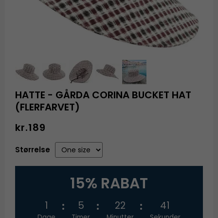
HATTE - GÅRDA CORINA BUCKET HAT
(FLERFARVET)
kr.189
Størrelse
15% RABAT
1
5
22
41
Dage
Timer
Minutter
Sekunder