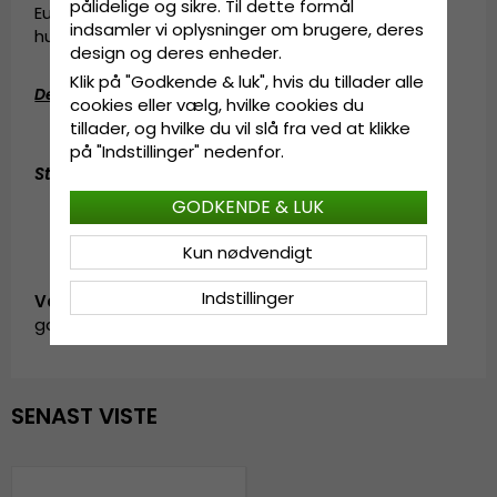
pålidelige og sikre. Til dette formål
Europa kom sammen i Göteborg for et par
indsamler vi oplysninger om brugere, deres
hundrede år siden.
design og deres enheder.
Klik på "Godkende & luk", hvis du tillader alle
Detaljeinformation
:
cookies eller vælg, hvilke cookies du
tillader, og hvilke du vil slå fra ved at klikke
100% bomuld
på "Indstillinger" nedenfor.
Størrelsesinformation
:
55 cm - 60 cm (ONE SIZE)
GODKENDE & LUK
Kun nødvendigt
Indstillinger
Vare-ID:
garda.bucket.BH045907.5.corina.multi
SENAST VISTE