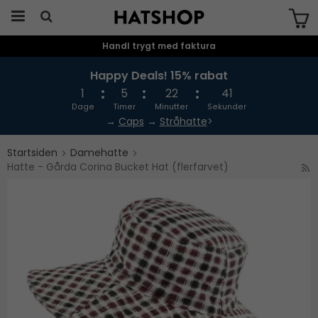
Handl trygt med faktura
Produktet er blevet tilføjet til din
indkøbskurv
Happy Deals! 15% rabat
1
5
22
41
Dage
Timer
Minutter
Sekunder
→
Caps
→
Stråhatte
>
Startsiden
Damehatte
Hatte - Gårda Corina Bucket Hat (flerfarvet)