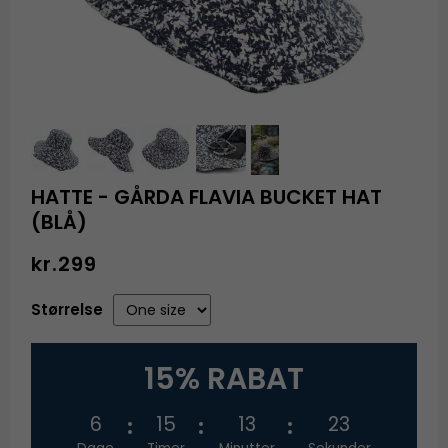
HATTE - GÅRDA FLAVIA BUCKET HAT
(BLÅ)
kr.299
Størrelse
15% RABAT
6
15
13
23