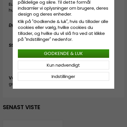
pålidelige og sikre. Til dette formål
Europa kom sammen i Göteborg for et par
indsamler vi oplysninger om brugere, deres
hundrede år siden.
design og deres enheder.
Klik på "Godkende & luk", hvis du tillader alle
Detaljeinformation
:
cookies eller vælg, hvilke cookies du
tillader, og hvilke du vil slå fra ved at klikke
100% bomuld
på "Indstillinger" nedenfor.
Størrelsesinformation
:
55 cm - 60 cm (ONE SIZE)
GODKENDE & LUK
Kun nødvendigt
Indstillinger
Vare-ID:
garda.bucket.BH0426005.2.flavia.blue
SENAST VISTE