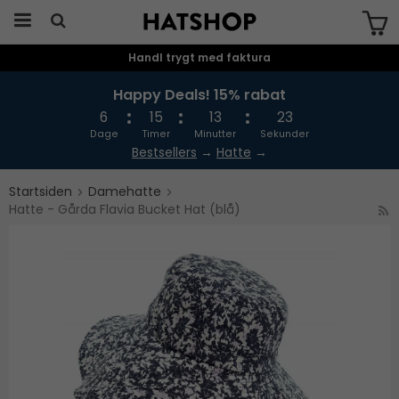
Handl trygt med faktura
Produktet er blevet tilføjet til din
indkøbskurv
Happy Deals! 15% rabat
6
15
13
23
Dage
Timer
Minutter
Sekunder
Bestsellers
→
Hatte
→
Startsiden
Damehatte
Hatte - Gårda Flavia Bucket Hat (blå)