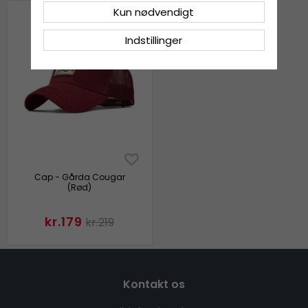
Kun nødvendigt
Indstillinger
Cap - Gårda Cougar
(Rød)
kr.179
kr.219
Kontakt os