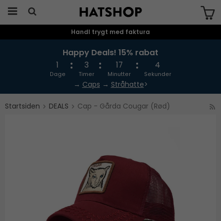
Handl trygt med faktura
Produktet er blevet tilføjet til din
indkøbskurv
Happy Deals! 15% rabat
1
3
17
4
Dage
Timer
Minutter
Sekunder
→
Caps
→
Stråhatte
>
Startsiden
DEALS
Cap - Gårda Cougar (Rød)