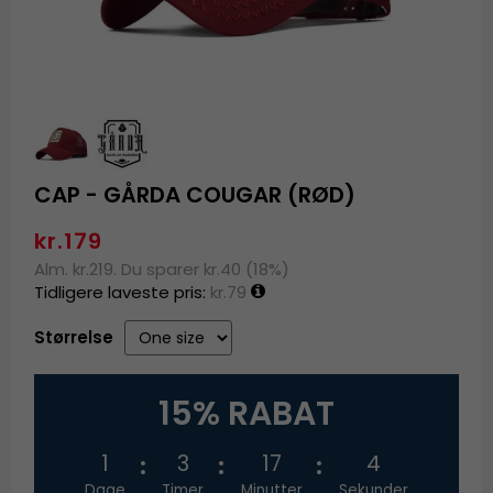
CAP - GÅRDA COUGAR (RØD)
kr.179
Alm. kr.219. Du sparer kr.40 (18%)
Tidligere laveste pris:
kr.79
Størrelse
15% RABAT
1
3
17
4
Dage
Timer
Minutter
Sekunder