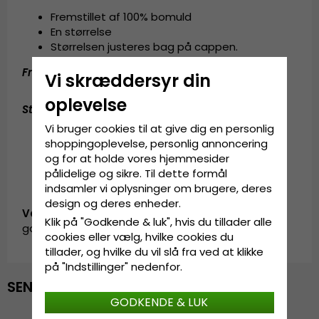
Fremstillet af 100% bomuld
En størrelse
Størrelsen justeres bag på cappen.
Fremstillet af:
100% bomuld
Vi skræddersyr din
oplevelse
Størrelsesguide
:
One size fits all
Vi bruger cookies til at give dig en personlig
shoppingoplevelse, personlig annoncering
og for at holde vores hjemmesider
pålidelige og sikre. Til dette formål
indsamler vi oplysninger om brugere, deres
design og deres enheder.
Vare-ID:
Klik på "Godkende & luk", hvis du tillader alle
garda.cap.cougar-red
cookies eller vælg, hvilke cookies du
tillader, og hvilke du vil slå fra ved at klikke
på "Indstillinger" nedenfor.
SENAST VISTE
GODKENDE & LUK