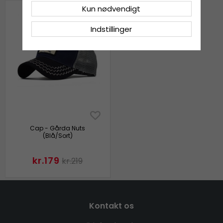
Kun nødvendigt
Indstillinger
Cap - Gårda Nuts
(Blå/Sort)
kr.179
kr.219
Kontakt os