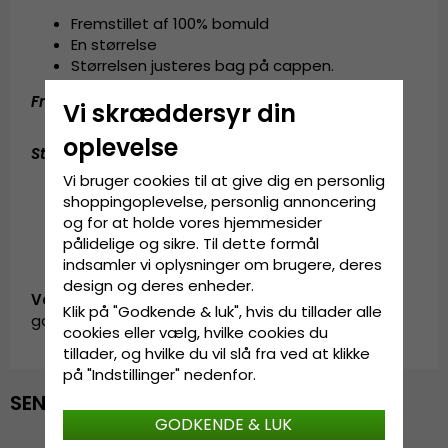
Fremstillet af 100% bomuld
En størrelse
Størrelsen justeres bag på cappen.
Fremstillet af:
100% bomuld
Vi skræddersyr din
oplevelse
Størrelsesguide
:
One size fits all
Vi bruger cookies til at give dig en personlig
shoppingoplevelse, personlig annoncering
og for at holde vores hjemmesider
pålidelige og sikre. Til dette formål
indsamler vi oplysninger om brugere, deres
design og deres enheder.
Vare-ID:
Klik på "Godkende & luk", hvis du tillader alle
garda.cap.nuts-blue/black
cookies eller vælg, hvilke cookies du
tillader, og hvilke du vil slå fra ved at klikke
på "Indstillinger" nedenfor.
SENAST VISTE
GODKENDE & LUK