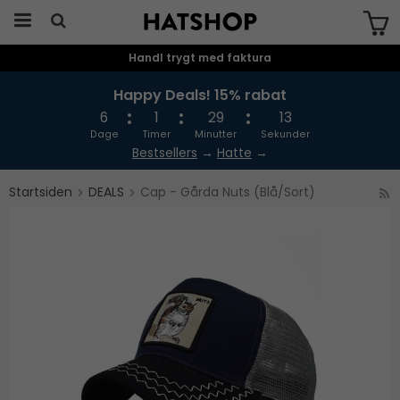
Handl trygt med faktura
Produktet er blevet tilføjet til din
indkøbskurv
Happy Deals! 15% rabat
6
1
29
13
Dage
Timer
Minutter
Sekunder
Bestsellers
→
Hatte
→
Startsiden
DEALS
Cap - Gårda Nuts (Blå/Sort)