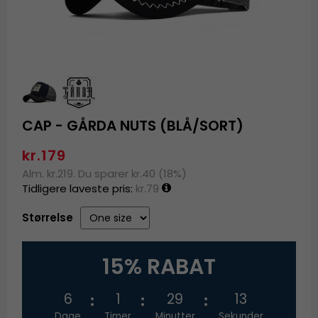
CAP - GÅRDA NUTS (BLÅ/SORT)
kr.179
Alm. kr.219. Du sparer kr.40 (18%)
Tidligere laveste pris:
kr.79
Størrelse
15% RABAT
6
1
29
13
Dage
Timer
Minutter
Sekunder