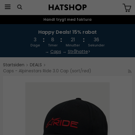
Handl trygt med faktura
Produktet er blevet tilføjet til din
indkøbskurv
Happy Deals! 15% rabat
3
8
21
36
Dage
Timer
Minutter
Sekunder
→
Caps
→
Stråhatte
>
Startsiden
DEALS
Caps - Alpinestars Ride 3.0 Cap (sort/rød)