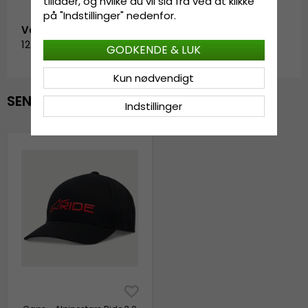
tillader, og hvilke du vil slå fra ved at klikke
på "Indstillinger" nedenfor.
Vare-ID:
1232-81030-1030-OS.black/red
GODKENDE & LUK
Kun nødvendigt
SENAST VISTE
Indstillinger