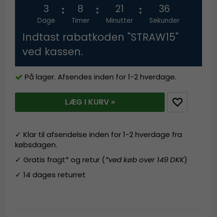
3
8
21
36
Dage
Timer
Minutter
Sekunder
Indtast rabatkoden "STRAW15"
ved kassen.
På lager. Afsendes inden for 1-2 hverdage.
LÆG I KURV »
✓ Klar til afsendelse inden for 1-2 hverdage fra
købsdagen.
✓ Gratis fragt* og retur (
*ved køb over 149 DKK
)
✓ 14 dages returret