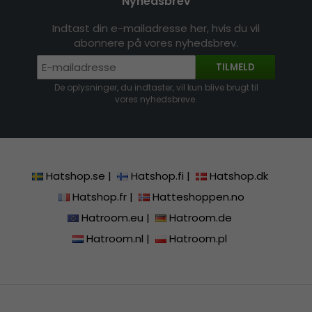
Nyhedsbrev
Indtast din e-mailadresse her, hvis du vil
abonnere på vores nyhedsbrev.
TILMELD
De oplysninger, du indtaster, vil kun blive brugt til
vores nyhedsbreve.
Hatshop.se
|
Hatshop.fi
|
Hatshop.dk
Hatshop.fr
|
Hatteshoppen.no
Hatroom.eu
|
Hatroom.de
Hatroom.nl
|
Hatroom.pl