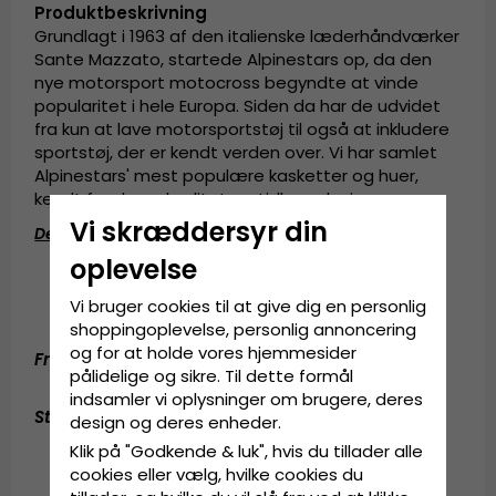
Produktbeskrivning
Grundlagt i 1963 af den italienske læderhåndværker
Sante Mazzato, startede Alpinestars op, da den
nye motorsport motocross begyndte at vinde
popularitet i hele Europa. Siden da har de udvidet
fra kun at lave motorsportstøj til også at inkludere
sportstøj, der er kendt verden over. Vi har samlet
Alpinestars' mest populære kasketter og huer,
kendt for deres kvalitet og tidløse design.
Vi skræddersyr din
Detaljeret information
:
oplevelse
Fremstillet af 100%
bomuld 
En størrelse
Vi bruger cookies til at give dig en personlig
Størrelsen justeres bag på cappen.
shoppingoplevelse, personlig annoncering
og for at holde vores hjemmesider
Fremstillet af:
100%
bomuld
pålidelige og sikre. Til dette formål
indsamler vi oplysninger om brugere, deres
Størrelsesguide
:
One size fits all
design og deres enheder.
Klik på "Godkende & luk", hvis du tillader alle
cookies eller vælg, hvilke cookies du