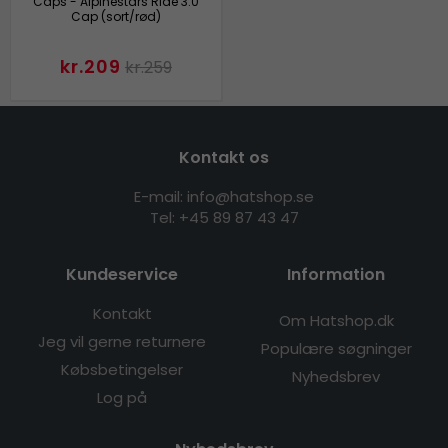
Caps - Alpinestars Ride 3.0
Cap (sort/rød)
kr.209
kr.259
Kontakt os
E-mail: info@hatshop.se
Tel: +45 89 87 43 47
Kundeservice
Information
Kontakt
Om Hatshop.dk
Jeg vil gerne returnere
Populære søgninger
Købsbetingelser
Nyhedsbrev
Log på