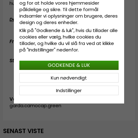
og for at holde vores hjemmesider
hundrede år siden.
pålidelige og sikre. Til dette formål
indsamler vi oplysninger om brugere, deres
Detaljeinformation
:
design og deres enheder.
Fremstillet af 100 procent polyester.
Klik på "Godkende & luk", hvis du tillader alle
cookies eller vælg, hvilke cookies du
Fremstillet
af
:
100 procent polyester.
tillader, og hvilke du vil slå fra ved at klikke
på "Indstillinger" nedenfor.
Størrelsesinformation
:
OSFA.
GODKENDE & LUK
Kun nødvendigt
Indstillinger
Vare-ID:
garda.camocap.green
SENAST VISTE