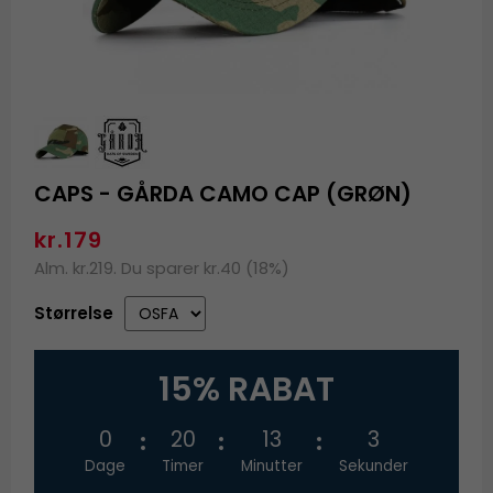
CAPS - GÅRDA CAMO CAP (GRØN)
kr.179
Alm. kr.219. Du sparer kr.40 (18%)
Størrelse
15% RABAT
0
20
13
3
Dage
Timer
Minutter
Sekunder