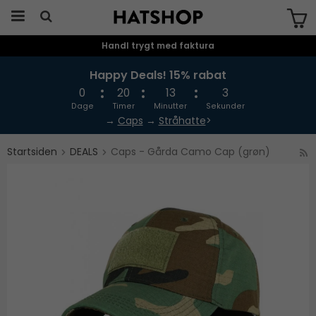
Handl trygt med faktura
Produktet er blevet tilføjet til din
indkøbskurv
Happy Deals! 15% rabat
0
20
13
3
Dage
Timer
Minutter
Sekunder
→
Caps
→
Stråhatte
>
Startsiden
DEALS
Caps - Gårda Camo Cap (grøn)