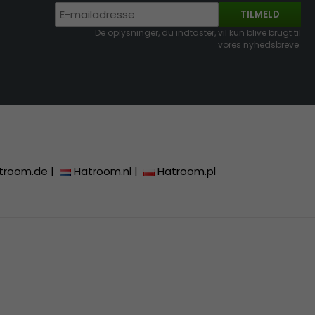
TILMELD
De oplysninger, du indtaster, vil kun blive brugt til
vores nyhedsbreve.
troom.de
|
Hatroom.nl
|
Hatroom.pl