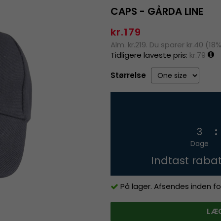
CAPS - GÅRDA LINE
kr.179
Alm. kr.219. Du sparer kr.40 (18
Tidligere laveste pris:
kr.79
Størrelse
3
Dage
Indtast raba
På lager. Afsendes inden fo
LÆG