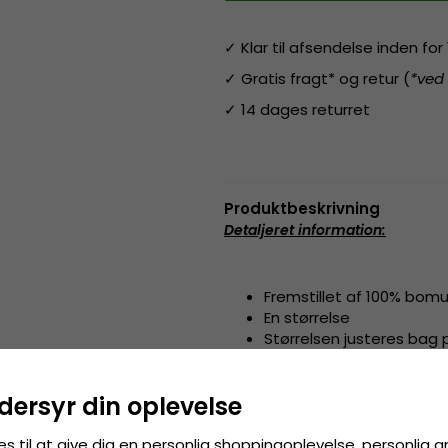
✓ Klar til afsendelse inden fo
✓ Gratis fragt* og retur (
*ved
✓ 14 dages returret
Produktbeskrivning
Detaljeret information
:
Fremstillet af 100% bomu
En størrelse
Størrelsen justeres bag
Fremstillet af:
100% bomuld
dersyr din oplevelse
Størrelsesguide
:
One size fits 
es til at give dig en personlig shoppingoplevelse, personlig 