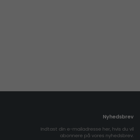
Nyhedsbrev
Indtast din e-mailadresse her, hvis du vil
abonnere på vores nyhedsbrev.