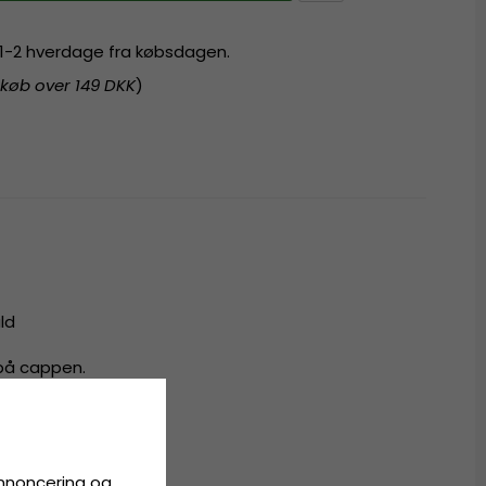
r 1-2 hverdage fra købsdagen.
 køb over 149 DKK
)
ld
 på cappen.
all
annoncering og