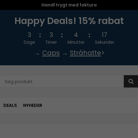
Handl trygt med faktura
Happy Deals! 15% rabat
3
3
4
16
Dage
Timer
Minutter
Sekunder
→
Caps
→
Stråhatte
>
DEALS
NYHEDER