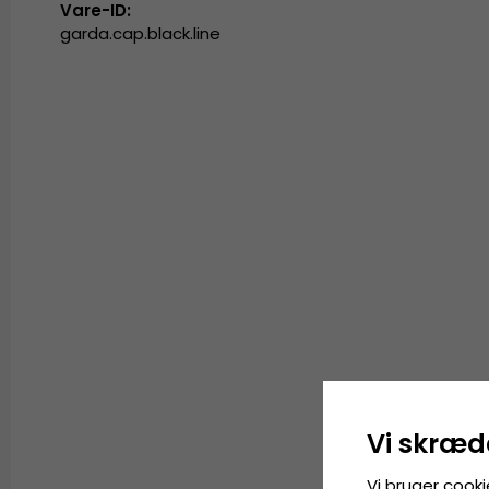
Vare-ID:
garda.cap.black.line
Vi skræd
Vi bruger cooki