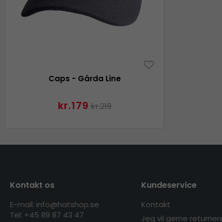
Caps - Gårda Line
kr.179
kr.219
Kontakt os
Kundeservice
E-mail: info@hatshop.se
Kontakt
Tel: +45 89 87 43 47
Jeg vil gerne returner