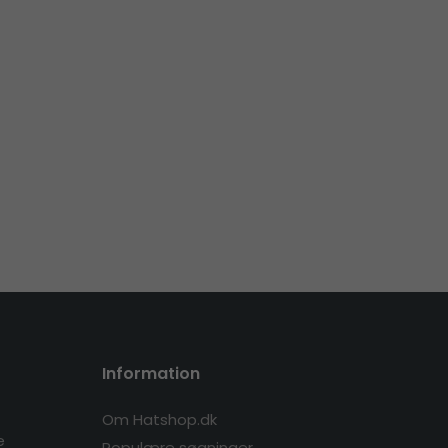
Information
Om Hatshop.dk
e
Populære søgninger