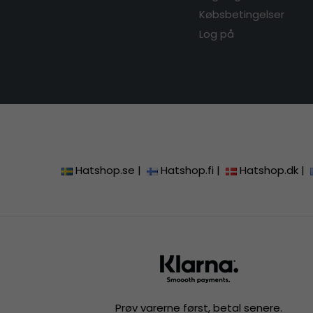
Købsbetingelser
Log på
Hatshop.se
|
Hatshop.fi
|
Hatshop.dk
|
Prøv varerne først, betal senere.