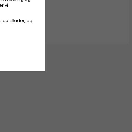
r vi
s du tillader, og