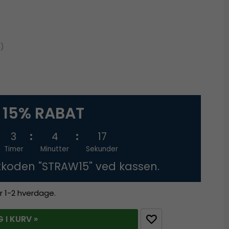
%)
15% RABAT
3
4
16
Timer
Minutter
Sekunder
tkoden "STRAW15" ved kassen.
r 1-2 hverdage.
 I KURV »