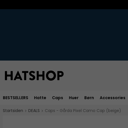
BESTSELLERS
Hatte
Caps
Huer
Børn
Accessories
Startsiden
DEALS
Caps - Gårda Pixel Camo Cap (beige)