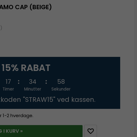
CAMO CAP (BEIGE)
%)
15% RABAT
17
34
57
Timer
Minutter
Sekunder
tkoden "STRAW15" ved kassen.
r 1-2 hverdage.
 I KURV »