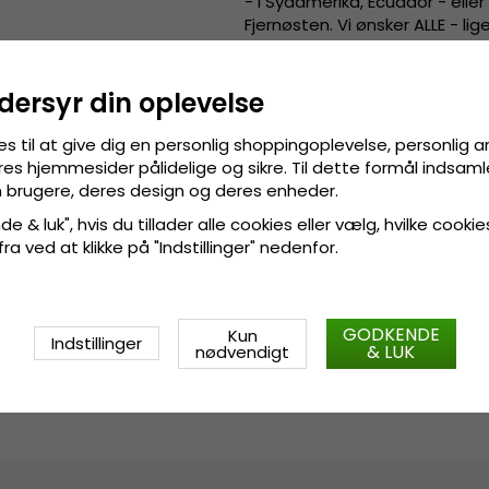
- i Sydamerika, Ecuador - elle
Fjernøsten. Vi ønsker ALLE - li
bære moderne, unikke, innovati
som når folk fra forskellige 
hundrede år siden.
dersyr din oplevelse
es til at give dig en personlig shoppingoplevelse, personlig 
Detaljeinformation
:
res hjemmesider pålidelige og sikre. Til dette formål indsamle
Fremstillet af 100 procen
 brugere, deres design og deres enheder.
e & luk", hvis du tillader alle cookies eller vælg, hvilke cookie
Fremstillet
af
:
100 procent pol
 fra ved at klikke på "Indstillinger" nedenfor.
Størrelsesinformation
:
OSFA.
GODKENDE
Kun
Indstillinger
& LUK
nødvendigt