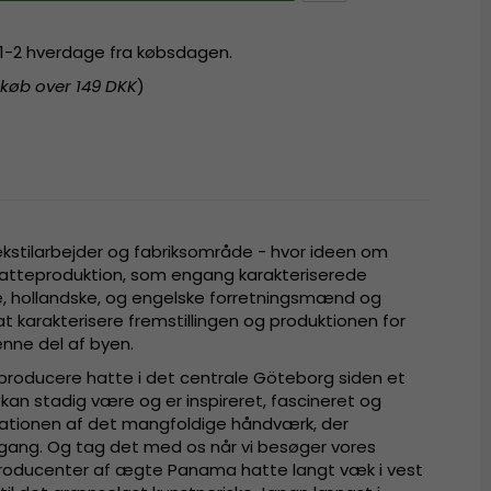
r 1-2 hverdage fra købsdagen.
 køb over 149 DKK
)
kstilarbejder og fabriksområde - hvor ideen om
atteproduktion, som engang karakteriserede
e, hollandske, og engelske forretningsmænd og
t karakterisere fremstillingen og produktionen for
enne del af byen.
 producere hatte i det centrale Göteborg siden et
kan stadig være og er inspireret, fascineret og
ovationen af det mangfoldige håndværk, der
ang. Og tag det med os når vi besøger vores
 producenter af ægte Panama hatte langt væk i vest