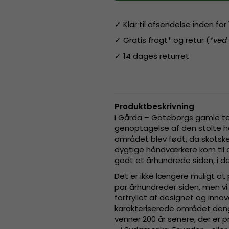
✓ Klar til afsendelse inden fo
✓ Gratis fragt* og retur (
*ved
✓ 14 dages returret
Produktbeskrivning
I Gårda – Göteborgs gamle te
genoptagelse af den stolte h
området blev født, da skotsk
dygtige håndværkere kom til a
godt et århundrede siden, i d
Det er ikke længere muligt at
par århundreder siden, men vi 
fortryllet af designet og inn
karakteriserede området deng
venner 200 år senere, der er