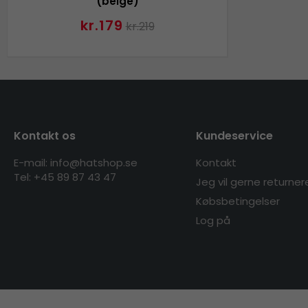
(beige)
kr.179
kr.219
Kontakt os
Kundeservice
E-mail: info@hatshop.se
Kontakt
Tel: +45 89 87 43 47
Jeg vil gerne returner
Købsbetingelser
Log på