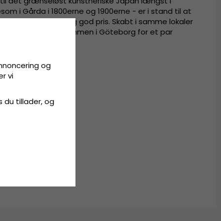
r til det grænseløst kunstneriske Japan længst i
gesom i Gårda i 1800erne og 1900erne - er i stand til at
ve hatte til en rigtig god pris. Skabt i samme lokaler
dele af Europa kom sammen i Göteborg for et par
annoncering og
r vi
t polyester.
s du tillader, og
yester.