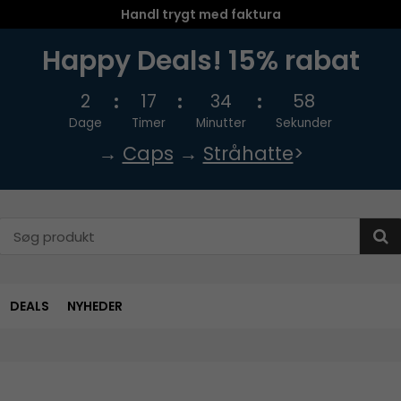
Handl trygt med faktura
Happy Deals! 15% rabat
2
17
34
57
Dage
Timer
Minutter
Sekunder
→
Caps
→
Stråhatte
>
DEALS
NYHEDER