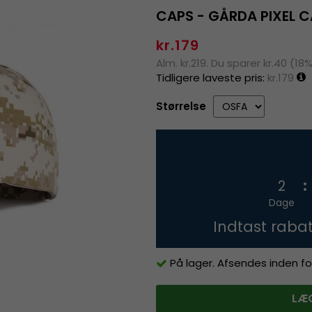
CAPS - GÅRDA PIXEL 
kr.179
Alm. kr.219. Du sparer kr.40 (18
Tidligere laveste pris:
kr.179
Størrelse
2
Dage
Indtast raba
På lager. Afsendes inden fo
LÆG