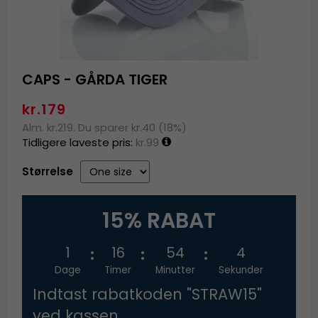
CAPS - GÅRDA TIGER
kr.179
Alm. kr.219. Du sparer kr.40 (18%)
Tidligere laveste pris:
kr.99
Størrelse
15% RABAT
1
16
54
4
Dage
Timer
Minutter
Sekunder
Indtast rabatkoden "STRAW15"
ved kassen.