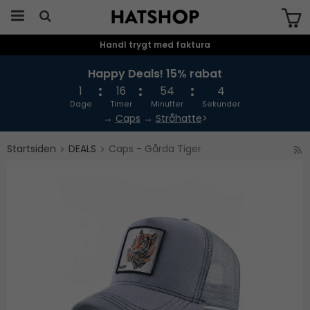
Handl trygt med faktura
Produktet er blevet tilføjet til din
indkøbskurv
Happy Deals! 15% rabat
1
16
54
4
Dage
Timer
Minutter
Sekunder
→
Caps
→
Stråhatte
>
Startsiden
DEALS
Caps - Gårda Tiger