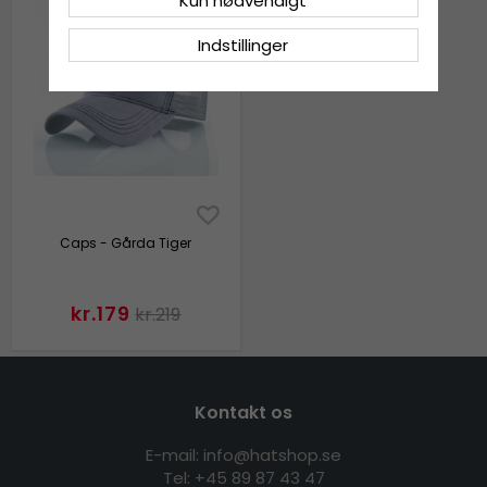
Kun nødvendigt
Indstillinger
Caps - Gårda Tiger
kr.179
kr.219
Kontakt os
E-mail: info@hatshop.se
Tel: +45 89 87 43 47