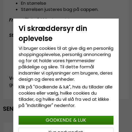
En størrelse
Størrelsen justeres bag på cappen.
Fremstillet af:
100% bomuld
Vi skræddersyr din
Størrelsesguide
:
One size fits all
oplevelse
Vi bruger cookies til at give dig en personlig
shoppingoplevelse, personlig annoncering
og for at holde vores hjemmesider
pålidelige og sikre. Til dette formål
indsamler vi oplysninger om brugere, deres
Vare-ID:
design og deres enheder.
garda.cap.grey.tiger
Klik på "Godkende & luk", hvis du tillader alle
cookies eller vælg, hvilke cookies du
tillader, og hvilke du vil slå fra ved at klikke
på "Indstillinger" nedenfor.
SENAST VISTE
GODKENDE & LUK