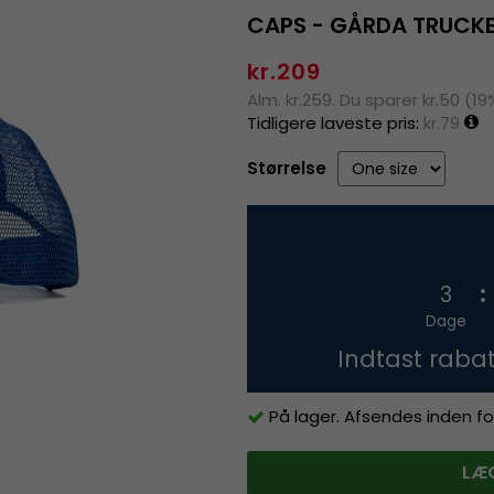
CAPS - GÅRDA TRUCKE
kr.209
Alm. kr.259. Du sparer kr.50 (19
Tidligere laveste pris:
kr.79
Størrelse
3
Dage
Indtast raba
På lager. Afsendes inden fo
LÆG