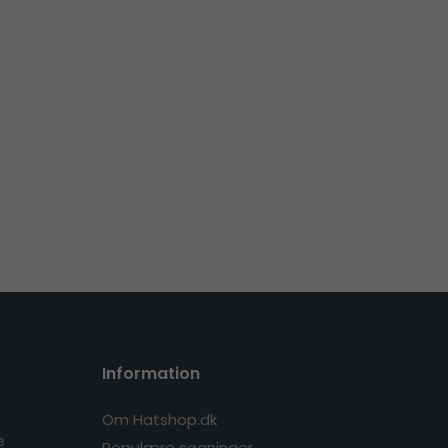
Information
Om Hatshop.dk
e
Populære søgninger