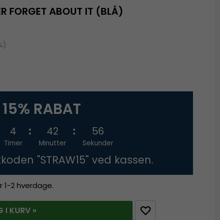
R FORGET ABOUT IT (BLÅ)
%)
15% RABAT
4
42
55
Timer
Minutter
Sekunder
tkoden "STRAW15" ved kassen.
r 1-2 hverdage.
 I KURV »