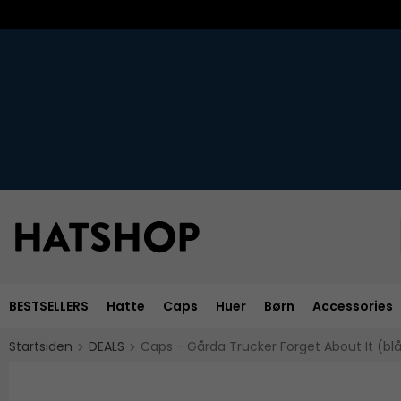
BESTSELLERS
Hatte
Caps
Huer
Børn
Accessories
Startsiden
DEALS
Caps - Gårda Trucker Forget About It (bl