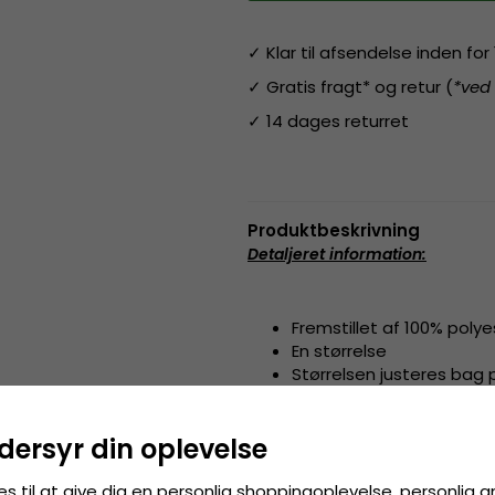
✓ Klar til afsendelse inden fo
✓ Gratis fragt* og retur (
*ved
✓ 14 dages returret
Produktbeskrivning
Detaljeret information
:
Fremstillet af 100% polye
En størrelse
Størrelsen justeres bag
Fremstillet af:
100% polyester
dersyr din oplevelse
Størrelsesguide
:
One size fits 
es til at give dig en personlig shoppingoplevelse, personlig 