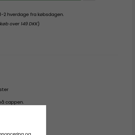
r 1-2 hverdage fra købsdagen.
 køb over 149 DKK
)
ster
 på cappen.
all
annoncering og