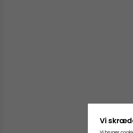
Vi skræd
Vi bruger cooki