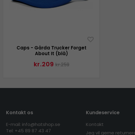
Caps - Gårda Trucker Forget
About It (blå)
kr.209
kr.259
Kontakt os
Kundeservice
E-mail: info@hatshop.se
Kontakt
Tel: +45 89 87 43 47
Jeg vil gerne returner