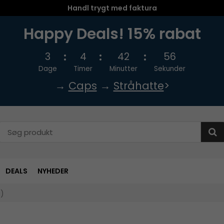
Handl trygt med faktura
Happy Deals! 15% rabat
3
4
42
55
Dage
Timer
Minutter
Sekunder
→
Caps
→
Stråhatte
>
DEALS
NYHEDER
å)