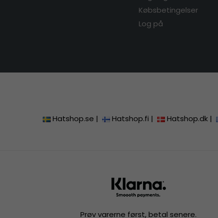
Købsbetingelser
Log på
Hatshop.se
|
Hatshop.fi
|
Hatshop.dk
|
Prøv varerne først, betal senere.