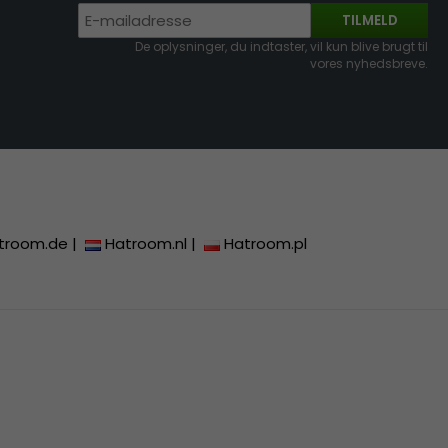
TILMELD
De oplysninger, du indtaster, vil kun blive brugt til
vores nyhedsbreve.
troom.de
|
Hatroom.nl
|
Hatroom.pl