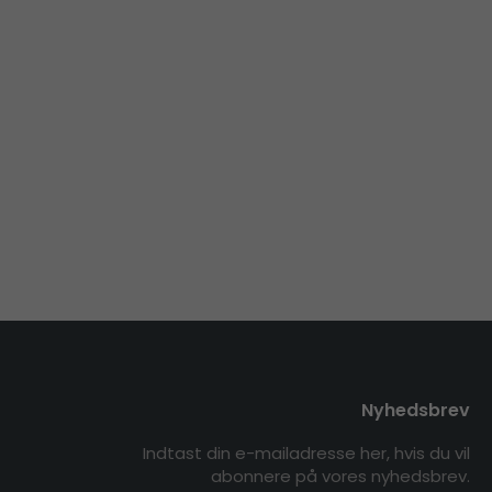
Nyhedsbrev
Indtast din e-mailadresse her, hvis du vil
abonnere på vores nyhedsbrev.