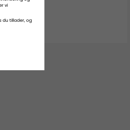
r vi
s du tillader, og