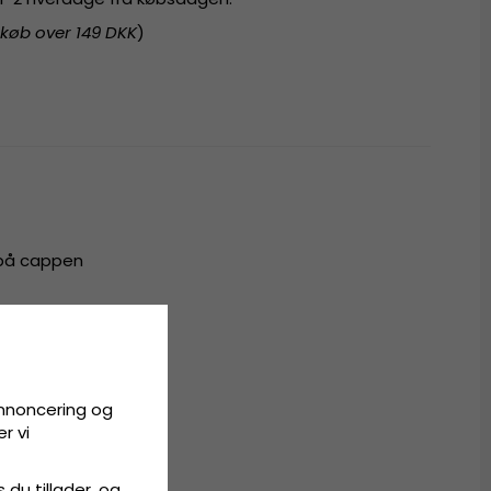
 køb over 149 DKK
)
 på cappen
ster
all
annoncering og
r vi
s du tillader, og