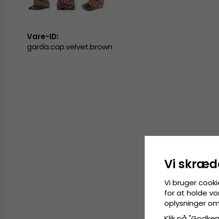
Vare-ID:
garda.cap.velvet.brown
Vi skræd
Vi bruger cooki
for at holde vo
oplysninger om
Klik på "Godkend