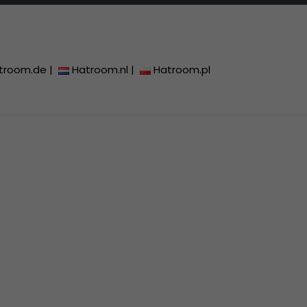
troom.de
|
Hatroom.nl
|
Hatroom.pl