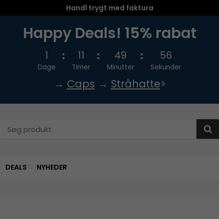
Handl trygt med faktura
Happy Deals! 15% rabat
1
11
49
56
Dage
Timer
Minutter
Sekunder
→
Caps
→
Stråhatte
>
DEALS
NYHEDER