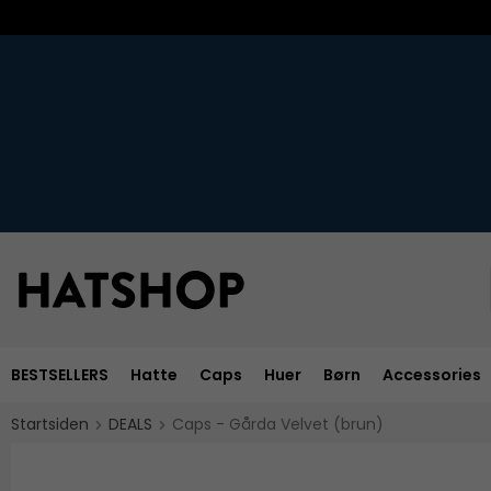
BESTSELLERS
Hatte
Caps
Huer
Børn
Accessories
Startsiden
DEALS
Caps - Gårda Velvet (brun)