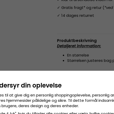
✓ Gratis fragt* og retur (
*ved
✓ 14 dages returret
Produktbeskrivning
Detaljeret information
:
En størrelse
Størrelsen justeres bag
Fremstillet af:
Bomuld / Polye
dersyr din oplevelse
Størrelsesguide
:
One size fits 
es til at give dig en personlig shoppingoplevelse, personlig 
res hjemmesider pålidelige og sikre. Til dette formål indsamle
 brugere, deres design og deres enheder.
e & luk", hvis du tillader alle cookies eller vælg, hvilke cookie