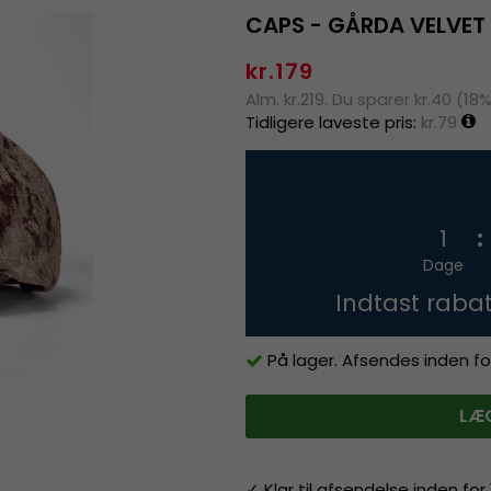
CAPS - GÅRDA VELVET
kr.179
Alm. kr.219. Du sparer kr.40 (18
Tidligere laveste pris:
kr.79
1
Dage
Indtast raba
På lager. Afsendes inden fo
LÆG
✓ Klar til afsendelse inden fo