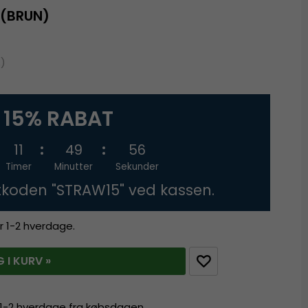
 (BRUN)
%)
15% RABAT
11
49
56
Timer
Minutter
Sekunder
tkoden "STRAW15" ved kassen.
r 1-2 hverdage.
 I KURV »
r 1-2 hverdage fra købsdagen.