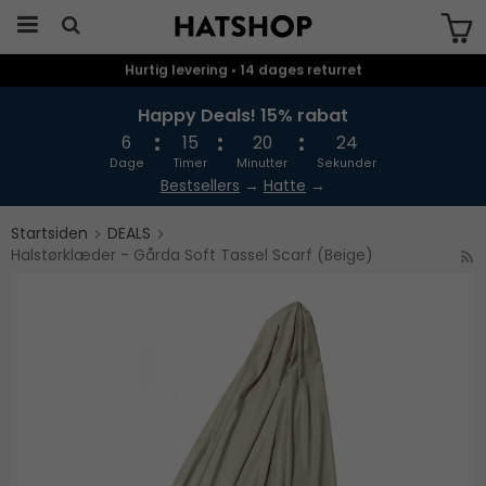
Hurtig levering • 14 dages returret
Produktet er blevet tilføjet til din
indkøbskurv
Happy Deals! 15% rabat
6
15
20
23
Dage
Timer
Minutter
Sekunder
Bestsellers
→
Hatte
→
Startsiden
DEALS
Halstørklæder - Gårda Soft Tassel Scarf (Beige)