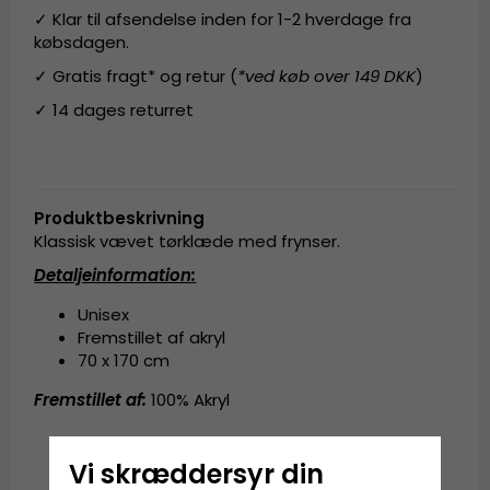
✓ Klar til afsendelse inden for 1-2 hverdage fra
købsdagen.
✓ Gratis fragt* og retur (
*ved køb over 149 DKK
)
✓ 14 dages returret
Produktbeskrivning
Klassisk vævet tørklæde med frynser.
Detaljeinformation
:
Unisex
Fremstillet af akryl
70 x 170 cm
Fremstillet af
:
100% Akryl
Vi skræddersyr din