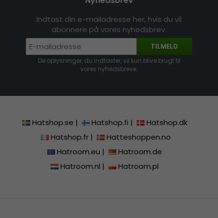
Nyhedsbrev
Indtast din e-mailadresse her, hvis du vil
abonnere på vores nyhedsbrev.
TILMELD
De oplysninger, du indtaster, vil kun blive brugt til
vores nyhedsbreve.
Hatshop.se
|
Hatshop.fi
|
Hatshop.dk
Hatshop.fr
|
Hatteshoppen.no
Hatroom.eu
|
Hatroom.de
Hatroom.nl
|
Hatroom.pl