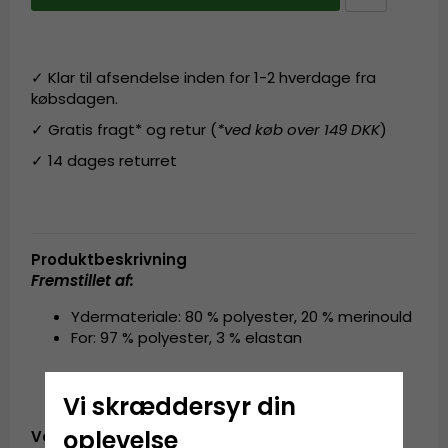
✓ Klar til afsendelse inden for 1-2 hverdage fra
købsdagen.
✓ Gratis fragt* og retur (
*ved køb over 149 DKK
)
✓ 14 dages returret
Produktbeskrivning
Fremstillet af:
Ydermateriale: 80 % polyester, 20 % merinould
For: 97 % polyester, 3 % elastan
Vi skræddersyr din
oplevelse
Vare-ID: