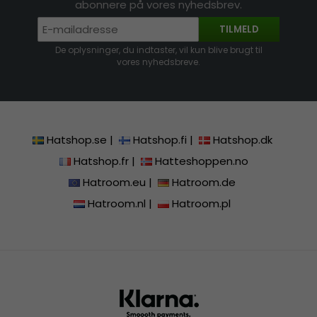
abonnere på vores nyhedsbrev.
TILMELD
De oplysninger, du indtaster, vil kun blive brugt til
vores nyhedsbreve.
Hatshop.se
|
Hatshop.fi
|
Hatshop.dk
Hatshop.fr
|
Hatteshoppen.no
Hatroom.eu
|
Hatroom.de
Hatroom.nl
|
Hatroom.pl