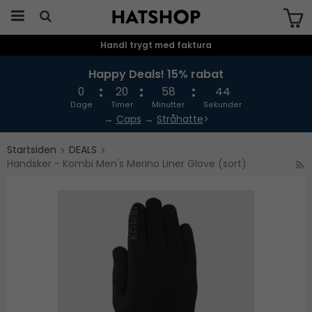
Handl trygt med faktura
Produktet er blevet tilføjet til din
indkøbskurv
Happy Deals! 15% rabat
0
20
58
44
Dage
Timer
Minutter
Sekunder
→
Caps
→
Stråhatte
>
Startsiden
DEALS
Handsker - Kombi Men's Merino Liner Glove (sort)