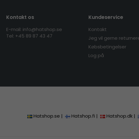
Kontakt os
Kundeservice
E-mail: info@hatshop.se
Kontakt
Tel: +45 89 87 43 47
Jeg vil gerne returner
Købsbetingelser
Log på
Hatshop.se
|
Hatshop.fi
|
Hatshop.dk
|