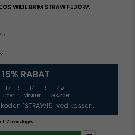
COS WIDE BRIM STRAW FEDORA
9%)
15% RABAT
17
14
48
Timer
Minutter
Sekunder
tkoden "STRAW15" ved kassen.
r 1-2 hverdage.