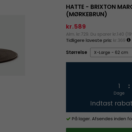
HATTE - BRIXTON MAR
(MØRKEBRUN)
kr.589
Alm. kr.729. Du sparer kr.140 (1
Tidligere laveste pris:
kr.369
Størrelse
1
Dage
Indtast raba
På lager. Afsendes inden fo