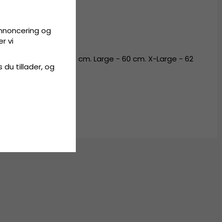
lme
trå
.
annoncering og
r vi
 56 cm. Medium - 58 cm. Large - 60 cm. X-Large - 62
s du tillader, og