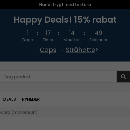
Handl trygt med faktura
Happy Deals! 15% rabat
1
17
14
48
Dage
Timer
Minutter
Sekunder
→
Caps
→
Stråhatte
>
DEALS
NYHEDER
Fedora (mørkebrun)