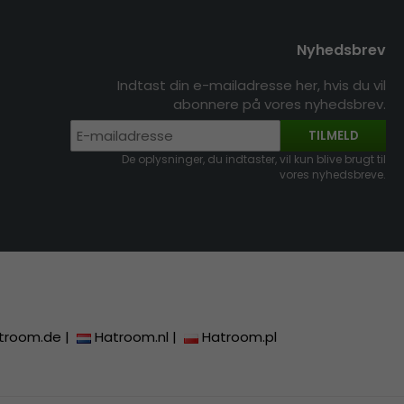
Nyhedsbrev
Indtast din e-mailadresse her, hvis du vil
abonnere på vores nyhedsbrev.
TILMELD
De oplysninger, du indtaster, vil kun blive brugt til
vores nyhedsbreve.
troom.de
|
Hatroom.nl
|
Hatroom.pl