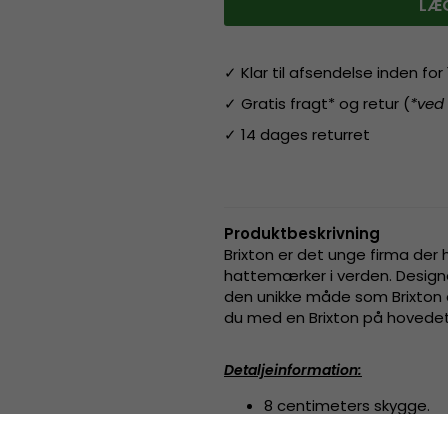
LÆG
✓ Klar til afsendelse inden fo
✓ Gratis fragt* og retur (
*ved
✓ 14 dages returret
Produktbeskrivning
Brixton er det unge firma der 
hattemærker i verden. Designe
den unikke måde som Brixton ar
du med en Brixton på hovedet 
Detaljeinformation
:
8 centimeters skygge.
11 centimeters krone.
Fremstillet af
100 procen