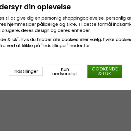
dersyr din oplevelse
Svedbånd af grosgrain.
Fremstillet af:
100 procent
pa
es til at give dig en personlig shoppingoplevelse, personlig 
res hjemmesider pålidelige og sikre. Til dette formål indsamle
 brugere, deres design og deres enheder.
Størrelsesinformation
:
Small -
e & luk", hvis du tillader alle cookies eller vælg, hvilke cookie
cm.
 fra ved at klikke på "Indstillinger" nedenfor.
GODKENDE
Kun
Indstillinger
& LUK
nødvendigt