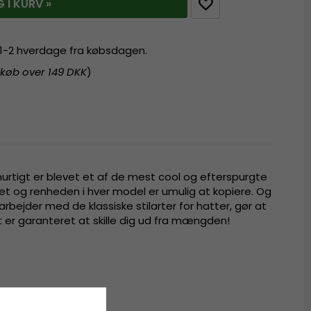
 I KURV »
r 1-2 hverdage fra købsdagen.
 køb over 149 DKK
)
hurtigt er blevet et af de mest cool og efterspurgte
t og renheden i hver model er umulig at kopiere. Og
bejder med de klassiske stilarter for hatter, gør at
er garanteret at skille dig ud fra mængden!
t
palme
trå
.