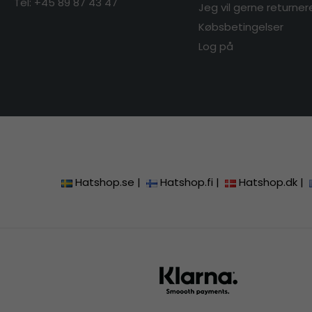
Tel: +45 89 87 43 47
Jeg vil gerne returner
Købsbetingelser
Log på
Hatshop.se
|
Hatshop.fi
|
Hatshop.dk
|