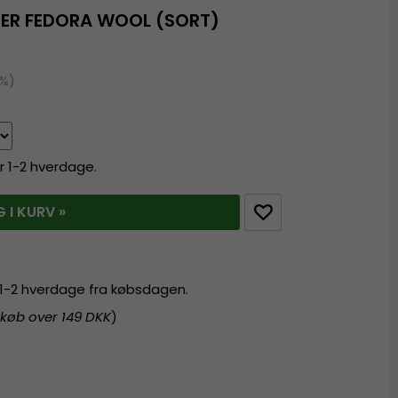
SER FEDORA WOOL (SORT)
1%)
r 1-2 hverdage.
 I KURV »
r 1-2 hverdage fra købsdagen.
 køb over 149 DKK
)