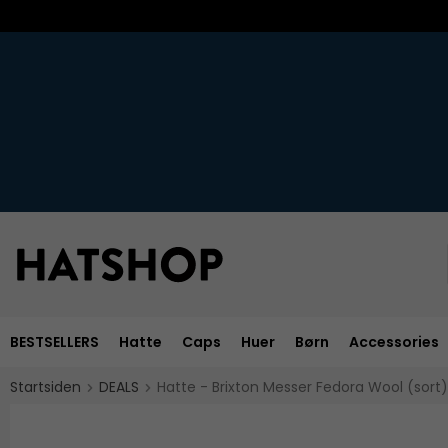
BESTSELLERS
Hatte
Caps
Huer
Børn
Accessories
Startsiden
DEALS
Hatte - Brixton Messer Fedora Wool (sort)