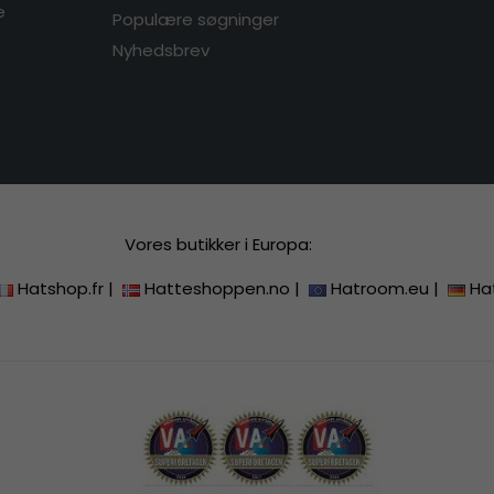
e
Populære søgninger
Nyhedsbrev
Vores butikker i Europa:
Hatshop.fr
|
Hatteshoppen.no
|
Hatroom.eu
|
Ha