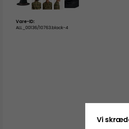
Vare-ID:
ALL_00136/10763.black-4
Vi skræd