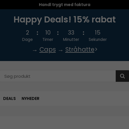
Handl trygt med faktura
Happy Deals! 15% rabat
2
10
33
15
Dage
Timer
Minutter
Sekunder
→
Caps
→
Stråhatte
>
DEALS
NYHEDER