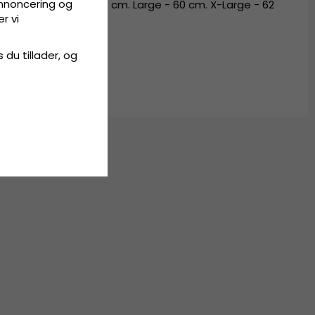
annoncering og
 56 cm. Medium - 58 cm. Large - 60 cm. X-Large - 62
r vi
s du tillader, og