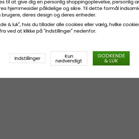
es til at give dig en personlig shoppingoplevelse, personlig 
Størrelsesinformation
:
Small -
res hjemmesider pålidelige og sikre. Til dette formål indsamle
cm.
 brugere, deres design og deres enheder.
e & luk", hvis du tillader alle cookies eller vælg, hvilke cookie
 fra ved at klikke på "Indstillinger" nedenfor.
GODKENDE
Kun
Indstillinger
& LUK
nødvendigt