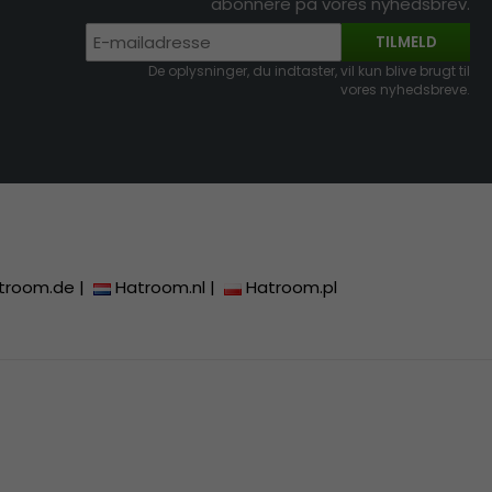
abonnere på vores nyhedsbrev.
TILMELD
De oplysninger, du indtaster, vil kun blive brugt til
vores nyhedsbreve.
troom.de
|
Hatroom.nl
|
Hatroom.pl