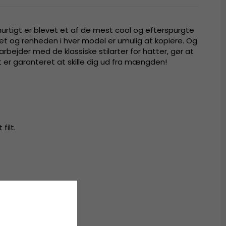
hurtigt er blevet et af de mest cool og efterspurgte
t og renheden i hver model er umulig at kopiere. Og
bejder med de klassiske stilarter for hatter, gør at
er garanteret at skille dig ud fra mængden!
t
filt
.
ra hat
,
fedorahat