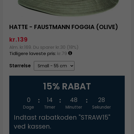
HATTE - FAUSTMANN FOGGIA (OLIVE)
kr.139
Alm. kr.169. Du sparer kr.30 (18%)
Tidligere laveste pris:
kr.79
Størrelse
15% RABAT
0
14
48
27
Dage
Timer
Minutter
Sekunder
Indtast rabatkoden "STRAW15"
ved kassen.