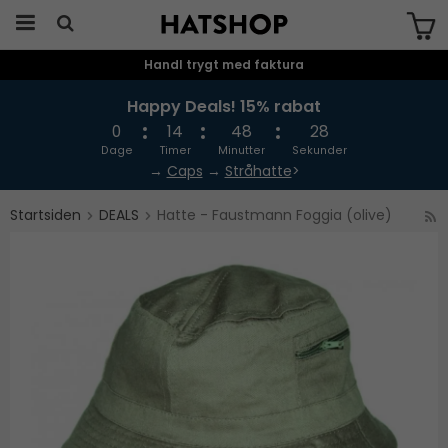
Handl trygt med faktura
Produktet er blevet tilføjet til din
indkøbskurv
Happy Deals! 15% rabat
0
14
48
27
Dage
Timer
Minutter
Sekunder
→
Caps
→
Stråhatte
>
Startsiden
DEALS
Hatte - Faustmann Foggia (olive)