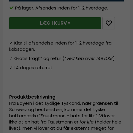
På lager. Afsendes inden for 1-2 hverdage.
LÆG I KURV »
✓ Klar til afsendelse inden for 1-2 hverdage fra
købsdagen.
✓ Gratis fragt* og retur (
*ved køb over 149 DKK
)
✓ 14 dages returret
Produktbeskrivning
Fra Bayern i det sydlige Tyskland, nær grænsen til
Schweiz og Liectenstein, kommer det tyske
hattemærke "Faustmann - hats for life". Vi lover
ikke at en hat fra Faustmann er
for life
(holder hele
livet), men vi lover at du får ekstemt meget for