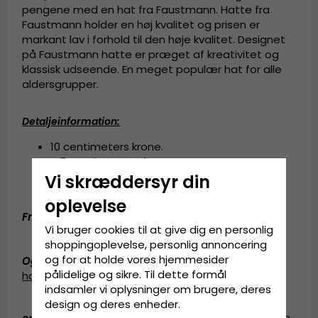
pengene med en hat fra Faustmann. Hatte fra
Faustmann holder en høj kvalitet og prisen er
markant lav i forhold til den høje kvalitet. Designet
på Faustmann hatte er præget af kreativitet og
klassisk udseende. En meget populær hat for alle
aldersgrupper.
Detaljeinformation
:
10 centimeters krone.
4,5 centimeters skygge.
Fremstillet af
100 procent papirstrå.
Vi skræddersyr din
Svedbånd af grosgrain.
oplevelse
Fremstillet
af
:
100 procent papirstrå.
Vi bruger cookies til at give dig en personlig
shoppingoplevelse, personlig annoncering
og for at holde vores hjemmesider
Også kendt som (AKA)
:
stråhat
,
trilbyhat
,
trilby
pålidelige og sikre. Til dette formål
hat
,
solhat
indsamler vi oplysninger om brugere, deres
design og deres enheder.