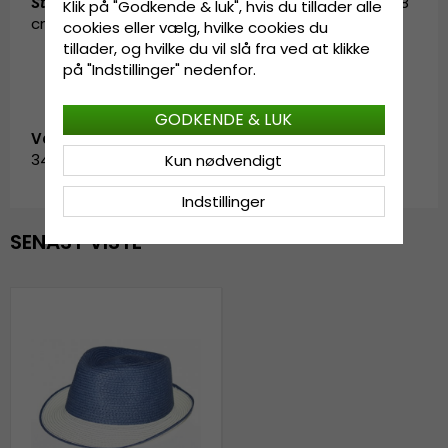
Størrelsesinformation
:
Small - 56 cm. Medium - 58
Klik på "Godkende & luk", hvis du tillader alle
cm. Large - 60 cm.
cookies eller vælg, hvilke cookies du
tillader, og hvilke du vil slå fra ved at klikke
på "Indstillinger" nedenfor.
GODKENDE & LUK
Vare-ID:
34003.blue-1
Kun nødvendigt
Indstillinger
SENAST VISTE