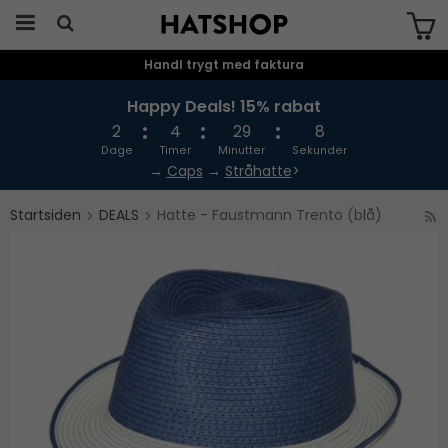
Handl trygt med faktura
Produktet er blevet tilføjet til din
indkøbskurv
Happy Deals! 15% rabat
2
4
29
7
Dage
Timer
Minutter
Sekunder
→
Caps
→
Stråhatte
>
Startsiden
DEALS
Hatte - Faustmann Trento (blå)