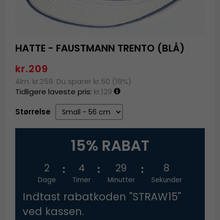
HATTE - FAUSTMANN TRENTO (BLÅ)
kr.209
Alm. kr.259. Du sparer kr.50 (19%)
Tidligere laveste pris:
kr.129
Størrelse
15% RABAT
2
4
29
7
Dage
Timer
Minutter
Sekunder
Indtast rabatkoden "STRAW15"
ved kassen.