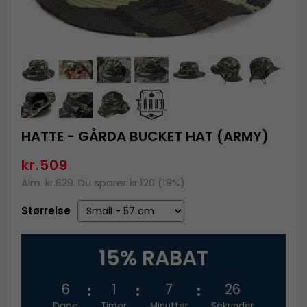
HATTE - GÅRDA BUCKET HAT (ARMY)
kr.509
Alm. kr.629. Du sparer kr.120 (19%)
Størrelse
15% RABAT
6
1
7
26
Dage
Timer
Minutter
Sekunder