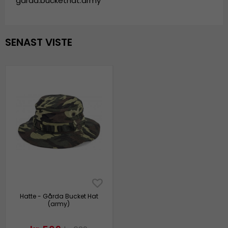
garda.buckethat.army
SENAST VISTE
Hatte - Gårda Bucket Hat
(army)