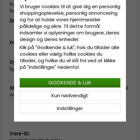
Europa kom sammen i Göteborg for et par
Vi bruger cookies til at give dig en personlig
hundrede år siden.
shoppingoplevelse, personlig annoncering
og for at holde vores hjemmesider
Detaljeinformation
:
pålidelige og sikre. Til dette formål
Fremstillet af
100 procent
polyester
.
indsamler vi oplysninger om brugere, deres
design og deres enheder.
Fremstillet af
:
100 procent
polyester
.
Klik på "Godkende & luk", hvis du tillader alle
cookies eller vælg, hvilke cookies du
tillader, og hvilke du vil slå fra ved at klikke
Også kendt som (AKA)
:
fedora
på "Indstillinger" nedenfor.
hat
,
fedorahat
,
solhat
GODKENDE & LUK
Størrelsesinformation
:
Medium - 57 cm. Large - 59
cm. X-Large - 61 cm.
Kun nødvendigt
Indstillinger
Vare-ID: