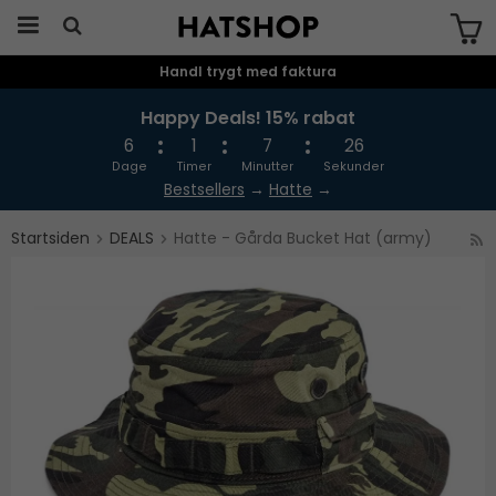
Handl trygt med faktura
Produktet er blevet tilføjet til din
indkøbskurv
Happy Deals! 15% rabat
6
1
7
26
Dage
Timer
Minutter
Sekunder
Bestsellers
→
Hatte
→
Startsiden
DEALS
Hatte - Gårda Bucket Hat (army)