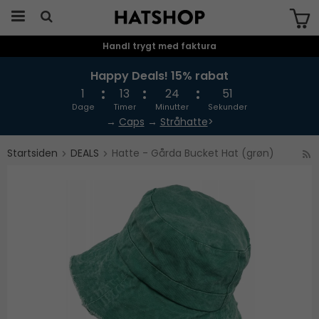
Handl trygt med faktura
Produktet er blevet tilføjet til din
indkøbskurv
Happy Deals! 15% rabat
1
13
24
51
Dage
Timer
Minutter
Sekunder
→
Caps
→
Stråhatte
>
Startsiden
DEALS
Hatte - Gårda Bucket Hat (grøn)