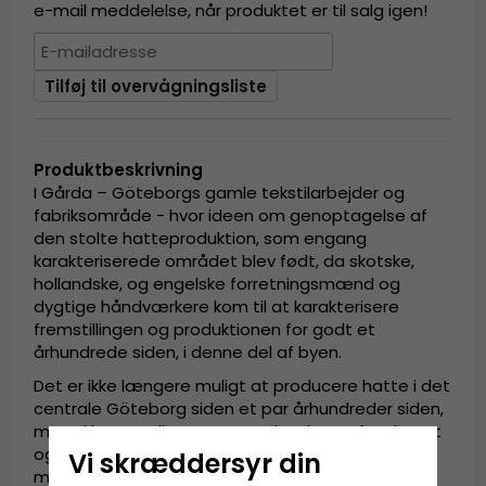
e-mail meddelelse, når produktet er til salg igen!
Tilføj til overvågningsliste
Produktbeskrivning
I Gårda – Göteborgs gamle tekstilarbejder og
fabriksområde - hvor ideen om genoptagelse af
den stolte hatteproduktion, som engang
karakteriserede området blev født, da skotske,
hollandske, og engelske forretningsmænd og
dygtige håndværkere kom til at karakterisere
fremstillingen og produktionen for godt et
århundrede siden, i denne del af byen.
Det er ikke længere muligt at producere hatte i det
centrale Göteborg siden et par århundreder siden,
men vi kan stadig være og er inspireret, fascineret
og fortryllet af designet og innovationen af det
Vi skræddersyr din
mangfoldige håndværk, der karakteriserede