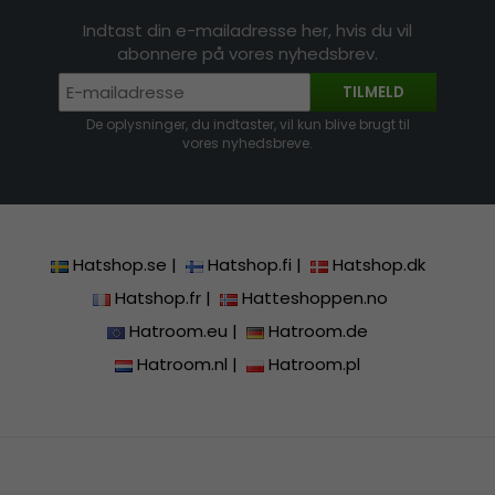
Indtast din e-mailadresse her, hvis du vil
abonnere på vores nyhedsbrev.
TILMELD
De oplysninger, du indtaster, vil kun blive brugt til
vores nyhedsbreve.
Hatshop.se
|
Hatshop.fi
|
Hatshop.dk
Hatshop.fr
|
Hatteshoppen.no
Hatroom.eu
|
Hatroom.de
Hatroom.nl
|
Hatroom.pl