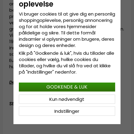
oplevelse
området dengang. Og tag det med os når vi
besøger vores venner 200 år senere, der er
Vi bruger cookies til at give dig en personlig
producenter af ægte Panama hatte langt væk i
shoppingoplevelse, personlig annoncering
vest - i Sydamerika, Ecuador - eller til det
og for at holde vores hjemmesider
grænseløst kunstneriske Japan længst i Fjernøsten.
pålidelige og sikre. Til dette formål
Vi ønsker ALLE - ligesom i Gårda i 1800erne og
indsamler vi oplysninger om brugere, deres
1900erne - er i stand til at bære moderne, unikke,
design og deres enheder.
innovative hatte til en rigtig god pris. Skabt i
Klik på "Godkende & luk", hvis du tillader alle
samme lokaler som når folk fra forskellige dele af
cookies eller vælg, hvilke cookies du
Europa kom sammen i Göteborg for et par
tillader, og hvilke du vil slå fra ved at klikke
hundrede år siden.
på "Indstillinger" nedenfor.
Detaljeinformation
:
GODKENDE & LUK
100% bomuld
Kun nødvendigt
Størrelsesinformation
:
55 cm - 60 cm (ONE SIZE)
Indstillinger