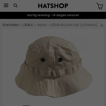
Hurtig levering • 14 dages returret
Produktet er blevet tilføjet til din
indkøbskurv
Startsiden
DEALS
Hatte - Gårda Bucket Hat (offwhite)