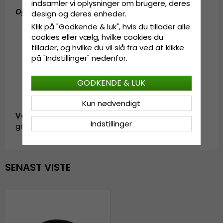
indsamler vi oplysninger om brugere, deres
Også kendt som (AKA)
:
fedora hat
,
fedorahat
design og deres enheder.
Klik på "Godkende & luk", hvis du tillader alle
cookies eller vælg, hvilke cookies du
tillader, og hvilke du vil slå fra ved at klikke
på "Indstillinger" nedenfor.
GODKENDE & LUK
Kun nødvendigt
Vare-ID:
Indstillinger
garda.galway.fedora.black-3
SENAST VISTE