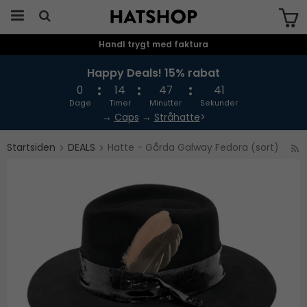
Handl trygt med faktura
Produktet er blevet tilføjet til din
indkøbskurv
Happy Deals! 15% rabat
0
14
47
41
Dage
Timer
Minutter
Sekunder
→
Caps
→
Stråhatte
>
Startsiden
DEALS
Hatte - Gårda Galway Fedora (sort)