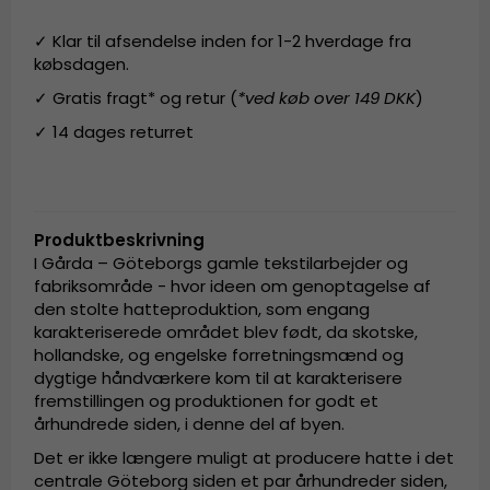
✓ Klar til afsendelse inden for 1-2 hverdage fra
købsdagen.
✓ Gratis fragt* og retur (
*ved køb over 149 DKK
)
✓ 14 dages returret
Produktbeskrivning
I Gårda – Göteborgs gamle tekstilarbejder og
fabriksområde - hvor ideen om genoptagelse af
den stolte hatteproduktion, som engang
karakteriserede området blev født, da skotske,
hollandske, og engelske forretningsmænd og
dygtige håndværkere kom til at karakterisere
fremstillingen og produktionen for godt et
århundrede siden, i denne del af byen.
Det er ikke længere muligt at producere hatte i det
centrale Göteborg siden et par århundreder siden,