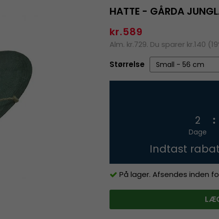
HATTE - GÅRDA JUNG
kr.589
Alm. kr.729. Du sparer kr.140 (1
Størrelse
2
Dage
Indtast raba
På lager. Afsendes inden fo
LÆG