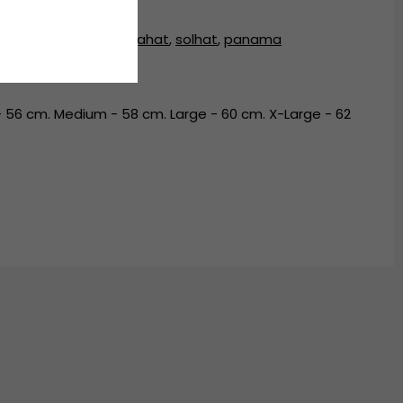
at
,
fedora hat
,
fedorahat
,
solhat
,
panama
 56 cm. Medium - 58 cm. Large - 60 cm. X-Large - 62