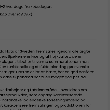
r 1-2 hverdage fra købsdagen.
 køb over 149 DKK
)
da Hats of Sweden. Fremstilles ligesom alle ægte
n. Bjælkerne er lyse og af høj kvalitet, de er
 elegant tilbehør til varme sommeraftener, men
en funktionelle og stilfulde blanding gør svenske
sælger. Hatten er let at bære, har en god pasform
 klassisk panama hat til en meget god pris fra
.
kstilarbejder og fabriksområde - hvor ideen om
atteproduktion, som engang karakteriserede
e, hollandske, og engelske forretningsmænd og
t karakterisere fremstillingen og produktionen for