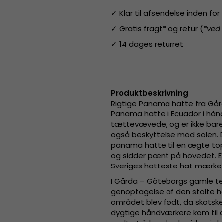
✓ Klar til afsendelse inden fo
✓ Gratis fragt* og retur (
*ved
✓ 14 dages returret
Produktbeskrivning
Rigtige Panama hatte fra Går
Panama hatte i Ecuador i hånde
tættevævede, og er ikke bare
også beskyttelse mod solen. D
panama hatte til en ægte top
og sidder pænt på hovedet. En
Sveriges hotteste hat mærke
I Gårda – Göteborgs gamle te
genoptagelse af den stolte h
området blev født, da skotsk
dygtige håndværkere kom til a