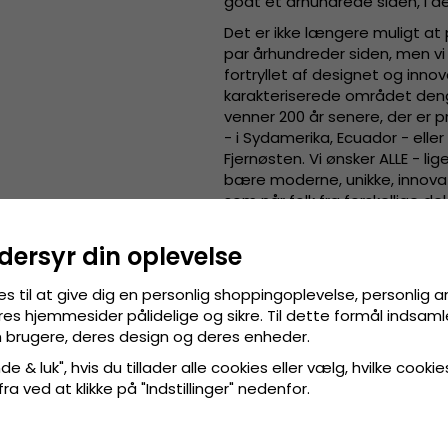
godt et århundrede siden, i d
Det er ikke længere muligt at
par århundreder siden, men vi 
fortryllet af designet og inn
karakteriserede området deng
venner 200 år senere, der er
- i Sydamerika, Ecuador - elle
Fjernøsten. Vi ønsker ALLE - li
bære moderne, unikke, innovati
som når folk fra forskellige 
hundrede år siden.
dersyr din oplevelse
Detaljeinformation
:
13 centimeters krone.
es til at give dig en personlig shoppingoplevelse, personlig 
8 centimeters skygge.
res hjemmesider pålidelige og sikre. Til dette formål indsamle
Fremstillet af
100 procen
 brugere, deres design og deres enheder.
Håndlavet i Ecuador.
e & luk", hvis du tillader alle cookies eller vælg, hvilke cookie
Hattebånd af
læder
.
 fra ved at klikke på "Indstillinger" nedenfor.
Svedbånd af bomuld.
Fremstillet af
:
100 procent p