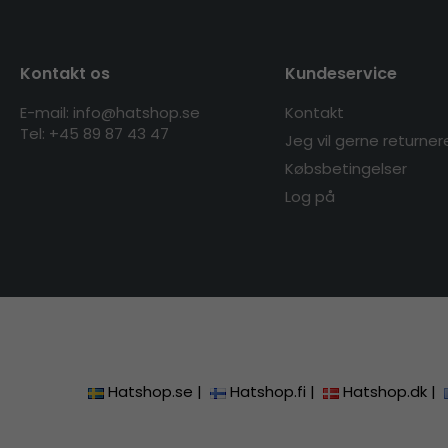
Kontakt os
Kundeservice
E-mail: info@hatshop.se
Kontakt
Tel: +45 89 87 43 47
Jeg vil gerne returner
Købsbetingelser
Log på
Hatshop.se
|
Hatshop.fi
|
Hatshop.dk
|