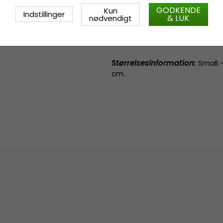
GODKENDE
Kun
Indstillinger
& LUK
nødvendigt
Også kendt som (AKA)
:
stråh
hat
,
panamahat
Størrelsesinformation
:
Small -
cm.