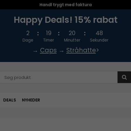
Handl trygt med faktura
Happy Deals! 15% rabat
2
19
20
47
Dage
Timer
Minutter
Sekunder
→
Caps
→
Stråhatte
>
DEALS
NYHEDER