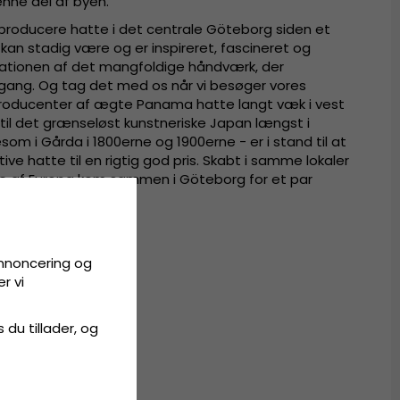
enne del af byen.
 producere hatte i det centrale Göteborg siden et
kan stadig være og er inspireret, fascineret og
ovationen af det mangfoldige håndværk, der
ang. Og tag det med os når vi besøger vores
 producenter af ægte Panama hatte langt væk i vest
r til det grænseløst kunstneriske Japan længst i
gesom i Gårda i 1800erne og 1900erne - er i stand til at
ve hatte til en rigtig god pris. Skabt i samme lokaler
dele af Europa kom sammen i Göteborg for et par
annoncering og
r vi
t panamastrå.
s du tillader, og
anamastrå
.