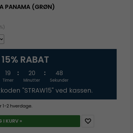
LA PANAMA (GRØN)
9%)
15% RABAT
19
20
47
Timer
Minutter
Sekunder
tkoden "STRAW15" ved kassen.
r 1-2 hverdage.
 I KURV »