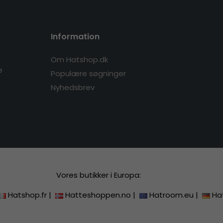
Information
Om Hatshop.dk
e
Populære søgninger
Nyhedsbrev
Vores butikker i Europa:
Hatshop.fr
|
Hatteshoppen.no
|
Hatroom.eu
|
Ha