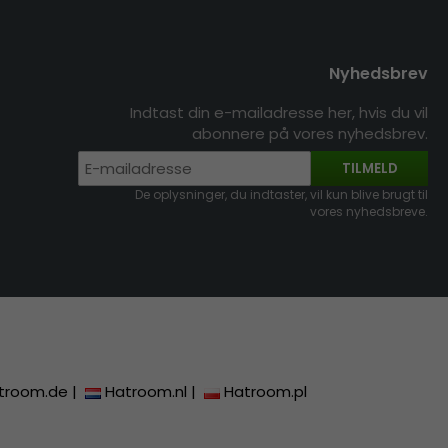
Nyhedsbrev
Indtast din e-mailadresse her, hvis du vil
abonnere på vores nyhedsbrev.
TILMELD
De oplysninger, du indtaster, vil kun blive brugt til
vores nyhedsbreve.
troom.de
|
Hatroom.nl
|
Hatroom.pl