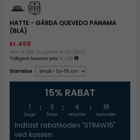
HATTE - GÅRDA QUEVEDO PANAMA
(BLÅ)
kr.469
Alm. kr.589. Du sparer kr.120 (20%)
Tidligere laveste pris:
kr.439
Størrelse
15% RABAT
1
3
4
17
Dage
Timer
Minutter
Sekunder
Indtast rabatkoden "STRAW15"
ved kassen.