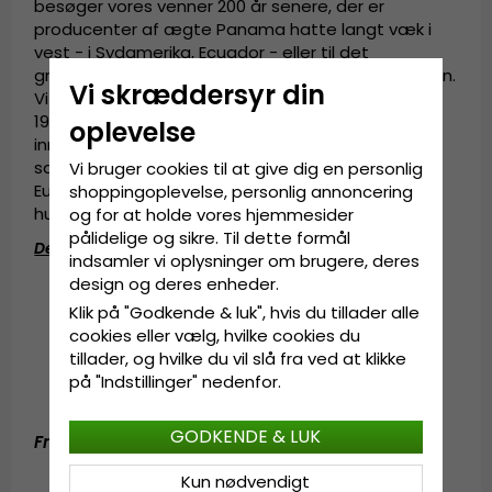
besøger vores venner 200 år senere, der er
producenter af ægte Panama hatte langt væk i
vest - i Sydamerika, Ecuador - eller til det
grænseløst kunstneriske Japan længst i Fjernøsten.
Vi skræddersyr din
Vi ønsker ALLE - ligesom i Gårda i 1800erne og
1900erne - er i stand til at bære moderne, unikke,
oplevelse
innovative hatte til en rigtig god pris. Skabt i
samme lokaler som når folk fra forskellige dele af
Vi bruger cookies til at give dig en personlig
Europa kom sammen i Göteborg for et par
shoppingoplevelse, personlig annoncering
hundrede år siden.
og for at holde vores hjemmesider
pålidelige og sikre. Til dette formål
Detaljeinformation
:
indsamler vi oplysninger om brugere, deres
design og deres enheder.
12 centimeters krone.
6 centimeters skygge.
Klik på "Godkende & luk", hvis du tillader alle
Fremstillet af
100 procent panamastrå.
cookies eller vælg, hvilke cookies du
Håndlavet i Ecuador.
tillader, og hvilke du vil slå fra ved at klikke
Brunt hattebånd af grosgrain.
på "Indstillinger" nedenfor.
Svedbånd af bomuld.
GODKENDE & LUK
Fremstillet af
:
100 procent panamastrå
.
Kun nødvendigt