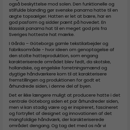
også beskyttelse mod solen. Den funktionelle og
stilfulde blanding gør svenske panama hatte til en
ægte topsælger. Hatten er let at bære, har en
god pasform og sidder pænt på hovedet. En
klassisk panama hat til en meget god pris fra
Sveriges hotteste hat mærke.
I Gårda – Göteborgs gamle tekstilarbejder og
fabriksområde - hvor ideen om genoptagelse af
den stolte hatteproduktion, som engang
karakteriserede området blev født, da skotske,
hollandske, og engelske forretningsmænd og
dygtige håndværkere kom til at karakterisere
fremstillingen og produktionen for godt et
århundrede siden, i denne del af byen.
Det er ikke længere muligt at producere hatte i det
centrale Göteborg siden et par århundreder siden,
men vi kan stadig være og er inspireret, fascineret
og fortryllet af designet og innovationen af det
mangfoldige håndværk, der karakteriserede
området dengang. Og tag det med os når vi