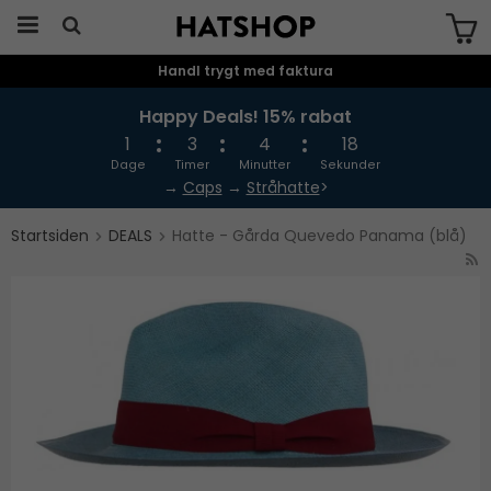
Handl trygt med faktura
Produktet er blevet tilføjet til din
indkøbskurv
Happy Deals! 15% rabat
1
3
4
17
Dage
Timer
Minutter
Sekunder
→
Caps
→
Stråhatte
>
Startsiden
DEALS
Hatte - Gårda Quevedo Panama (blå)