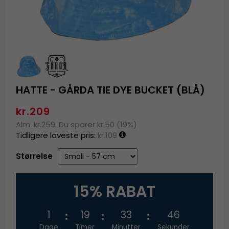
HATTE - GÅRDA TIE DYE BUCKET (BLÅ)
kr.209
Alm. kr.259. Du sparer kr.50 (19%)
Tidligere laveste pris:
kr.109
Størrelse
15% RABAT
1
19
33
45
Dage
Timer
Minutter
Sekunder