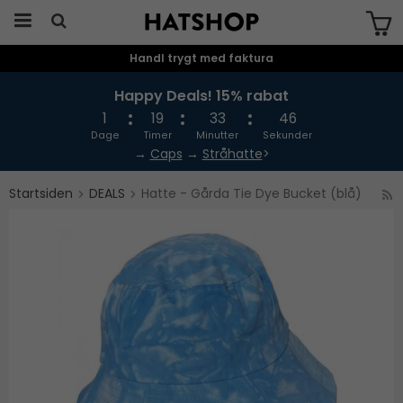
Handl trygt med faktura
Produktet er blevet tilføjet til din
indkøbskurv
Happy Deals! 15% rabat
1
19
33
45
Dage
Timer
Minutter
Sekunder
→
Caps
→
Stråhatte
>
Startsiden
DEALS
Hatte - Gårda Tie Dye Bucket (blå)