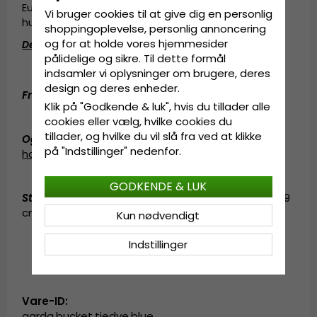
Europa kom sammen i Göteborg for et par
Vi bruger cookies til at give dig en personlig
hundrede år siden.
shoppingoplevelse, personlig annoncering
og for at holde vores hjemmesider
Detaljeinformation
:
pålidelige og sikre. Til dette formål
Fremstillet af
100 procent
polyester
.
indsamler vi oplysninger om brugere, deres
design og deres enheder.
Fremstillet af
:
100 procent
polyester
.
Klik på "Godkende & luk", hvis du tillader alle
cookies eller vælg, hvilke cookies du
tillader, og hvilke du vil slå fra ved at klikke
Også kendt som (AKA)
:
fedora
på "Indstillinger" nedenfor.
hat
,
fedorahat
,
solhat
GODKENDE & LUK
Størrelsesinformation
:
Medium - 57 cm. Large - 59
cm. X-Large - 61 cm.
Kun nødvendigt
Indstillinger
Vare-ID:
garda.bucket.tiedye.blue