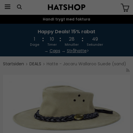
Handl trygt med faktura
Produktet er blevet tilføjet til din
indkøbskurv
Happy Deals! 15% rabat
1
10
28
49
Dage
Timer
Minutter
Sekunder
→
Caps
→
Stråhatte
>
Startsiden
DEALS
Hatte - Jacaru Wallaroo Suede (sand)