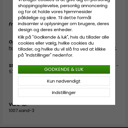
6 luftehuller.
shoppingoplevelse, personlig annoncering
Svedbånd.
og for at holde vores hjemmesider
UV-beskyttelse 50+.
pålidelige og sikre. Til dette formål
indsamler vi oplysninger om brugere, deres
Fremstillet af:
100 procent ægte læder.
design og deres enheder.
Klik på "Godkende & luk", hvis du tillader alle
Også kendt som (AKA)
:
fedora
cookies eller vælg, hvilke cookies du
hat
,
fedorahat
,
læderhat
,
cowboy hat
,
cowboyhat
tillader, og hvilke du vil slå fra ved at klikke
på "Indstillinger" nedenfor.
Størrelsesinformation
:
Medium - 55-56 cm. Large -
GODKENDE & LUK
57-58 cm. X-Large - 59-60 cm.
Kun nødvendigt
Indstillinger
Vare-ID:
1007.sand-3