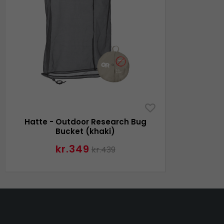
Hatte - Outdoor Research Bug
Bucket (khaki)
kr.349
kr.439