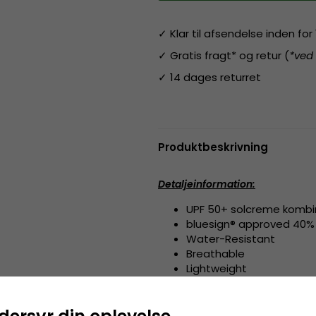
✓ Klar til afsendelse inden fo
✓ Gratis fragt* og retur (
*ved
✓ 14 dages returret
Produktbeskrivning
Detaljeinformation
:
UPF 50+ solcreme kombi
bluesign® approved 40% 
Water-Resistant
Breathable
Lightweight
Wicking
Quick Drying
TransAction™ Headband