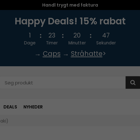
Handl trygt med faktura
Happy Deals! 15% rabat
1
23
20
47
Dage
Timer
Minutter
Sekunder
→
Caps
→
Stråhatte
>
DEALS
NYHEDER
aki)