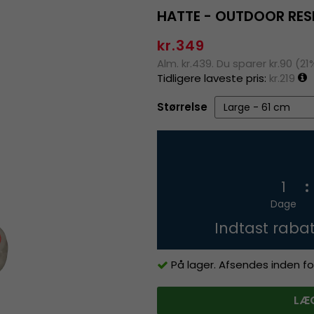
HATTE - OUTDOOR RES
kr.349
Alm. kr.439. Du sparer kr.90 (21
Tidligere laveste pris:
kr.219
Størrelse
1
Dage
Indtast raba
På lager. Afsendes inden fo
LÆG