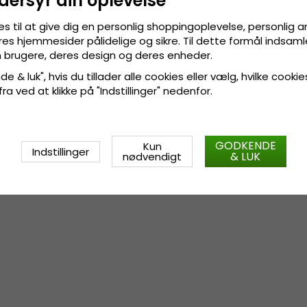
dersyr din oplevelse
No-See-Um Mesh
UPF 50+
es til at give dig en personlig shoppingoplevelse, personlig 
res hjemmesider pålidelige og sikre. Til dette formål indsamle
 brugere, deres design og deres enheder.
Størrelsesinformation
:
One si
e & luk", hvis du tillader alle cookies eller vælg, hvilke cookie
 fra ved at klikke på "Indstillinger" nedenfor.
GODKENDE
Kun
Indstillinger
& LUK
nødvendigt