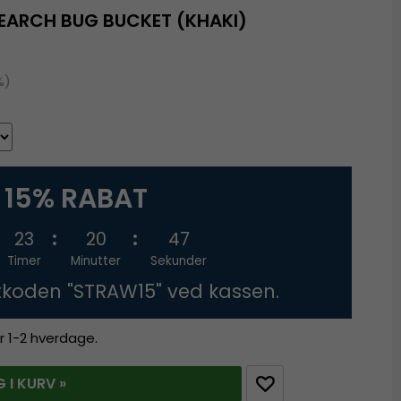
EARCH BUG BUCKET (KHAKI)
%)
15% RABAT
23
20
47
Timer
Minutter
Sekunder
tkoden "STRAW15" ved kassen.
r 1-2 hverdage.
 I KURV »