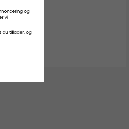
annoncering og
r vi
ze
s du tillader, og