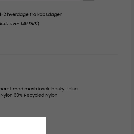
r 1-2 hverdage fra købsdagen.
 køb over 149 DKK
)
neret med mesh insektbeskyttelse.
Nylon 60% Recycled Nylon