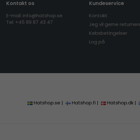
Kontakt os
Kundeservice
E-mail: info@hatshop.se
Kontakt
Tel: +45 89 87 43 47
Jeg vil gerne returner
Købsbetingelser
Log på
Hatshop.se
|
Hatshop.fi
|
Hatshop.dk
|