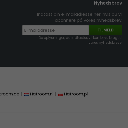
Nyhedsbrev
Indtast din e-mailadresse her, hvis du vil
abonnere på vores nyhedsbrev.
TILMELD
De oplysninger, du indtaster, vil kun blive brugt til
vores nyhedsbreve.
troom.de
|
Hatroom.nl
|
Hatroom.pl