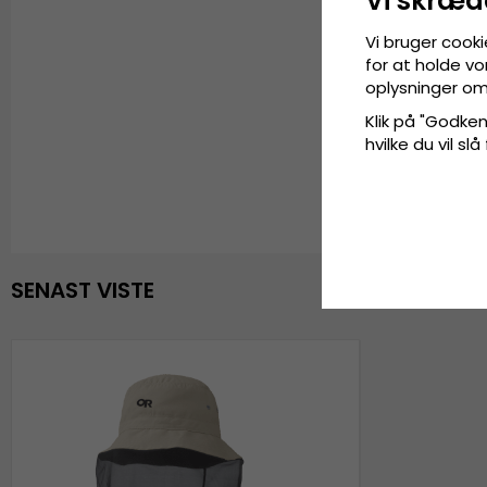
Vi skræd
Vi bruger cooki
for at holde vo
oplysninger om
Klik på "Godkend
hvilke du vil slå
SENAST VISTE