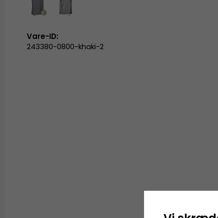
Vare-ID:
243380-0800-khaki-2