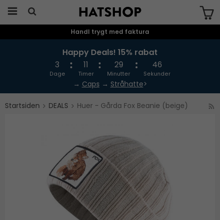
Handl trygt med faktura
Produktet er blevet tilføjet til din
indkøbskurv
Happy Deals! 15% rabat
3
11
29
46
Dage
Timer
Minutter
Sekunder
→
Caps
→
Stråhatte
>
Startsiden
DEALS
Huer - Gårda Fox Beanie (beige)