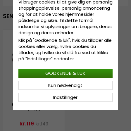
Vi bruger cookies til at give dig en personlig
shoppingoplevelse, personlig annoncering
og for at holde vores hjemmesider
SENAST VISTE
pålidelige og sikre. Til dette formål
indsamler vi oplysninger om brugere, deres
design og deres enheder.
Klik på "Godkende & luk", hvis du tillader alle
cookies eller vælg, hvilke cookies du
tillader, og hvilke du vil slå fra ved at klikke
på "Indstillinger" nedenfor.
GODKENDE & LUK
Kun nødvendigt
Indstillinger
Huer - Gårda Fox Beanie
(beige)
kr.119
kr.149