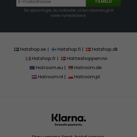
TILMELD
De oplysninger, du indtaster, vil kun blive brugt til
vores nyhedsbreve.
Hatshop.se
|
Hatshop.fi
|
Hatshop.dk
Hatshop.fr
|
Hatteshoppen.no
Hatroom.eu
|
Hatroom.de
Hatroom.nl
|
Hatroom.pl
Prøv varerne først, betal senere.