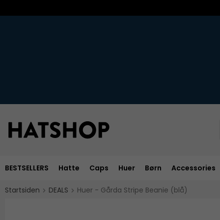
BESTSELLERS
Hatte
Caps
Huer
Børn
Accessories
Startsiden
DEALS
Huer - Gårda Stripe Beanie (blå)