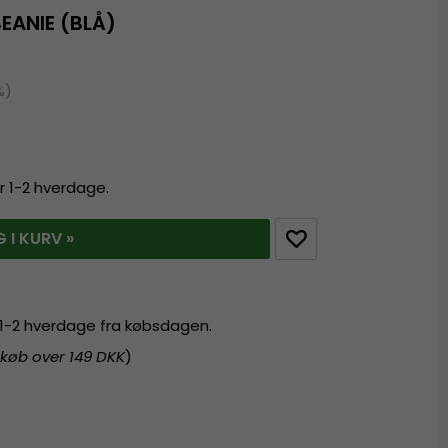
EANIE (BLÅ)
%)
r 1-2 hverdage.
 I KURV »
r 1-2 hverdage fra købsdagen.
 køb over 149 DKK
)