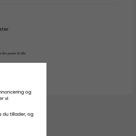
ster
 der passer til alle.
annoncering og
r vi
s du tillader, og