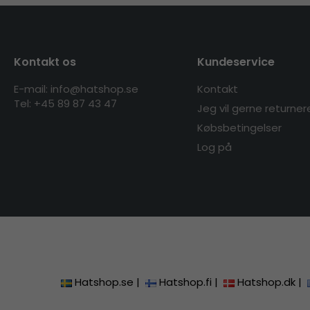
Kontakt os
Kundeservice
E-mail: info@hatshop.se
Kontakt
Tel: +45 89 87 43 47
Jeg vil gerne returner
Købsbetingelser
Log på
Hatshop.se
|
Hatshop.fi
|
Hatshop.dk
|