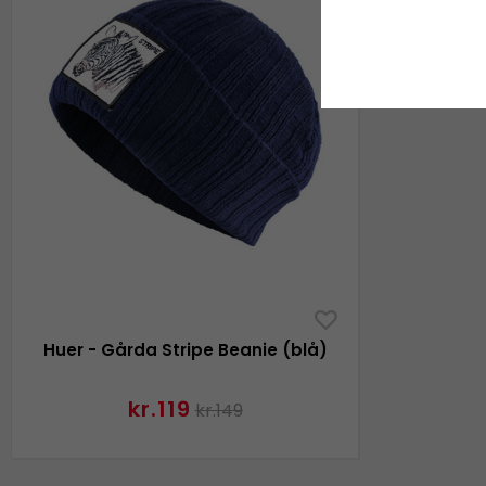
Huer - Gårda Stripe Beanie (blå)
kr.119
kr.149