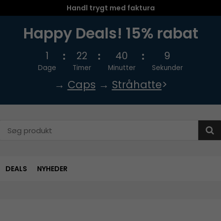
Handl trygt med faktura
Happy Deals! 15% rabat
1
22
40
8
Dage
Timer
Minutter
Sekunder
→
Caps
→
Stråhatte
>
DEALS
NYHEDER