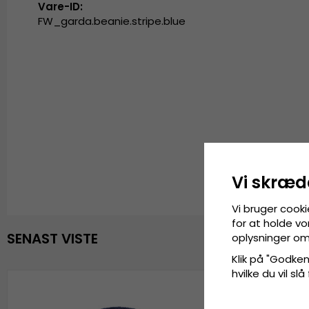
Vare-ID:
FW_garda.beanie.stripe.blue
Vi skræd
Vi bruger cooki
for at holde vo
SENAST VISTE
oplysninger om
Klik på "Godkend
hvilke du vil slå