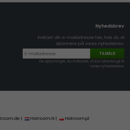
Nyhedsbrev
Indtast din e-mailadresse her, hvis du vil
abonnere på vores nyhedsbrev.
TILMELD
De oplysninger, du indtaster, vil kun blive brugt til
vores nyhedsbreve.
troom.de
|
Hatroom.nl
|
Hatroom.pl