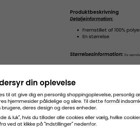
Produktbeskrivning
Detaljeinformation
:
Fremstillet af 100% polye
En størrelse
Størrelsesinformation
:
En størrelse
dersyr din oplevelse
es til at give dig en personlig shoppingoplevelse, personlig 
res hjemmesider pålidelige og sikre. Til dette formål indsamle
 brugere, deres design og deres enheder.
e & luk", hvis du tillader alle cookies eller vælg, hvilke cookie
 fra ved at klikke på "Indstillinger" nedenfor.