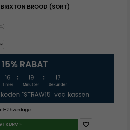
- BRIXTON BROOD (SORT)
9%)
15% RABAT
16
19
16
Timer
Minutter
Sekunder
tkoden "STRAW15" ved kassen.
r 1-2 hverdage.
 I KURV »