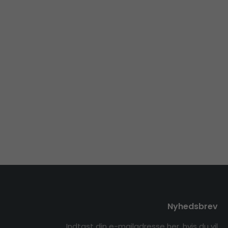
Nyhedsbrev
Indtast din e-mailadresse her, hvis du vil