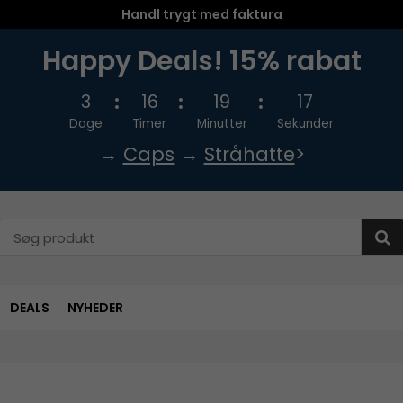
Handl trygt med faktura
Happy Deals! 15% rabat
3
16
19
16
Dage
Timer
Minutter
Sekunder
→
Caps
→
Stråhatte
>
DEALS
NYHEDER