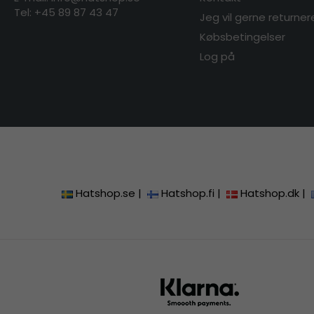
Tel: +45 89 87 43 47
Jeg vil gerne returner
Købsbetingelser
Log på
Hatshop.se
|
Hatshop.fi
|
Hatshop.dk
|