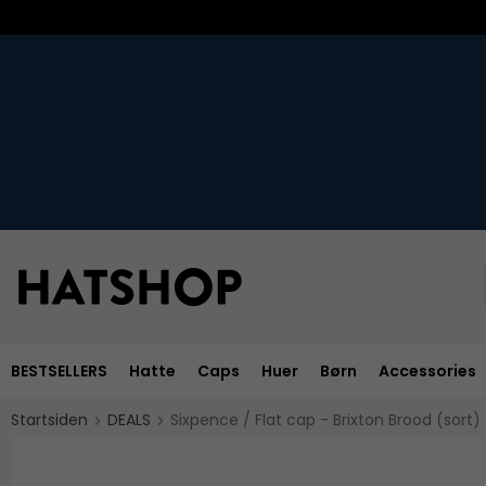
BESTSELLERS
Hatte
Caps
Huer
Børn
Accessories
Startsiden
DEALS
Sixpence / Flat cap - Brixton Brood (sort)