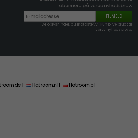
abonnere på vores nyhedsbrev.
TILMELD
De oplysninger, du indtaster, vil kun blive brugt til
vores nyhedsbreve.
troom.de
|
Hatroom.nl
|
Hatroom.pl