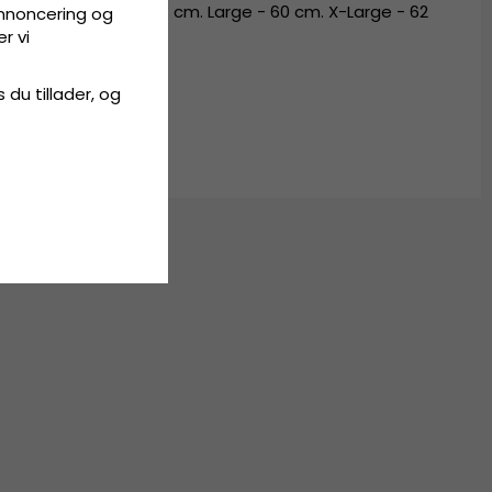
 56 cm. Medium - 58 cm. Large - 60 cm. X-Large - 62
annoncering og
r vi
s du tillader, og