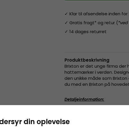
✓ Klar til afsendelse inden fo
✓ Gratis fragt* og retur (
*ved
✓ 14 dages returret
Produktbeskrivning
Brixton er det unge firma der 
hattemærker i verden. Designe
den unikke måde som Brixton ar
du med en Brixton på hovedet 
Detaljeinformation
:
Fremstillet af
100 procen
dersyr din oplevelse
Fremstillet af:
100 procent bo