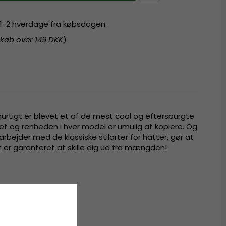
r 1-2 hverdage fra købsdagen.
 køb over 149 DKK
)
hurtigt er blevet et af de mest cool og efterspurgte
t og renheden i hver model er umulig at kopiere. Og
bejder med de klassiske stilarter for hatter, gør at
er garanteret at skille dig ud fra mængden!
t bomuld.
muld.