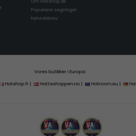
Om Hatshop.dk
e
Populære søgninger
Nyhedsbrev
Vores butikker i Europa:
Hatshop.fr
|
Hatteshoppen.no
|
Hatroom.eu
|
Ha