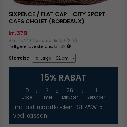
SIXPENCE / FLAT CAP - CITY SPORT
CAPS CHOLET (BORDEAUX)
kr.379
Alm. kr.479. Du sparer kr.100 (21%)
Tidligere laveste pris:
kr.239
Størrelse
15% RABAT
0
7
26
1
Dage
Timer
Minutter
Sekunder
Indtast rabatkoden "STRAW15"
ved kassen.