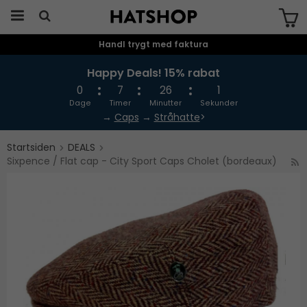
Handl trygt med faktura
Produktet er blevet tilføjet til din
indkøbskurv
Happy Deals! 15% rabat
0
7
26
1
Dage
Timer
Minutter
Sekunder
→
Caps
→
Stråhatte
>
Startsiden
DEALS
Sixpence / Flat cap - City Sport Caps Cholet (bordeaux)