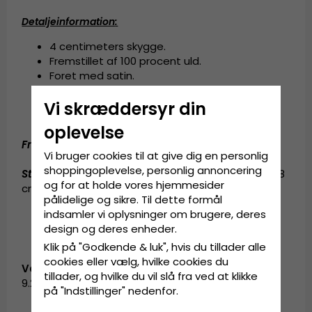
Detaljeinformation
:
4 centimeters skygge.
Fremstillet af
100 procent uld.
Foret med satin.
Svedbånd af grosgrain.
City Sport Caps-pin på siden.
Vi skræddersyr din
Håndlavet i Belgien.
oplevelse
Fremstillet af
:
100 procent uld.
Vi bruger cookies til at give dig en personlig
shoppingoplevelse, personlig annoncering
Størrelsesinformation
:
Small - 56 cm. Medium - 58
og for at holde vores hjemmesider
cm. Large - 60 cm. X-Large - 62 cm.
pålidelige og sikre. Til dette formål
indsamler vi oplysninger om brugere, deres
design og deres enheder.
Klik på "Godkende & luk", hvis du tillader alle
cookies eller vælg, hvilke cookies du
Vare-ID:
tillader, og hvilke du vil slå fra ved at klikke
9.2592-4
på "Indstillinger" nedenfor.