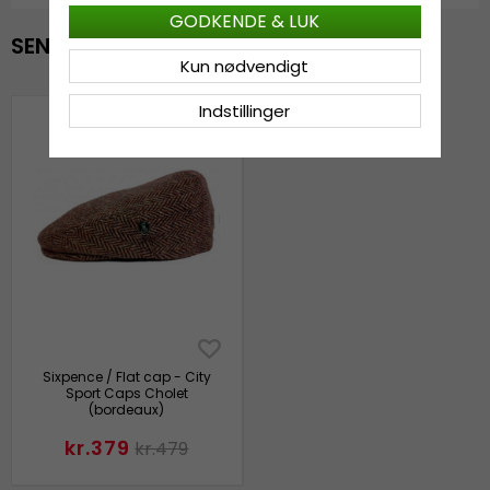
GODKENDE & LUK
SENAST VISTE
Kun nødvendigt
Indstillinger
Sixpence / Flat cap - City
Sport Caps Cholet
(bordeaux)
kr.379
kr.479