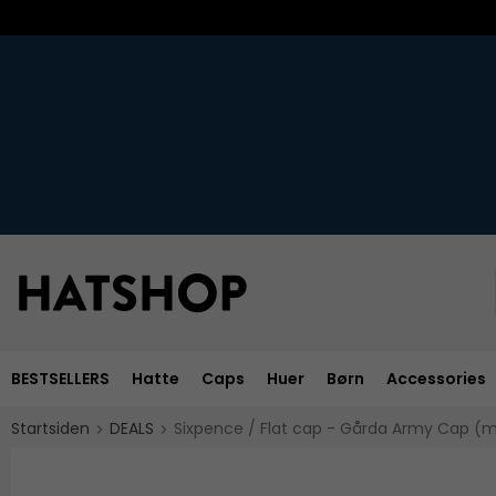
BESTSELLERS
Hatte
Caps
Huer
Børn
Accessories
Startsiden
DEALS
Sixpence / Flat cap - Gårda Army Cap (