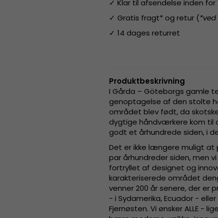
✓ Klar til afsendelse inden fo
✓ Gratis fragt* og retur (
*ved
✓ 14 dages returret
Produktbeskrivning
I Gårda – Göteborgs gamle te
genoptagelse af den stolte h
området blev født, da skotsk
dygtige håndværkere kom til a
godt et århundrede siden, i d
Det er ikke længere muligt at
par århundreder siden, men vi 
fortryllet af designet og inn
karakteriserede området deng
venner 200 år senere, der er
- i Sydamerika, Ecuador - elle
Fjernøsten. Vi ønsker ALLE - li