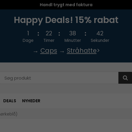
Handl trygt med faktura
Happy Deals! 15% rabat
1
22
38
42
Dage
Timer
Minutter
Sekunder
→
Caps
→
Stråhatte
>
DEALS
NYHEDER
mørkeblå)