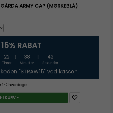
 - GÅRDA ARMY CAP (MØRKEBLÅ)
15% RABAT
22
38
42
Timer
Minutter
Sekunder
tkoden "STRAW15" ved kassen.
r 1-2 hverdage.
 I KURV »