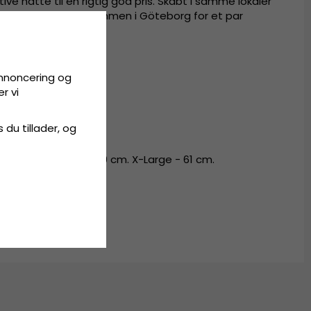
ve hatte til en rigtig god pris. Skabt i samme lokaler
dele af Europa kom sammen i Göteborg for et par
annoncering og
t polyester.
r vi
yester.
s du tillader, og
 - 57 cm. Large - 59 cm. X-Large - 61 cm.