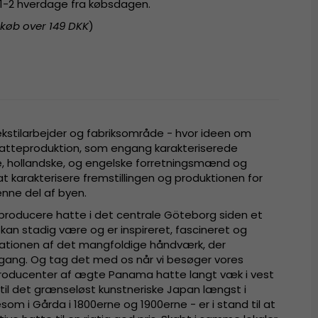
r 1-2 hverdage fra købsdagen.
 køb over 149 DKK
)
kstilarbejder og fabriksområde - hvor ideen om
atteproduktion, som engang karakteriserede
e, hollandske, og engelske forretningsmænd og
t karakterisere fremstillingen og produktionen for
enne del af byen.
 producere hatte i det centrale Göteborg siden et
kan stadig være og er inspireret, fascineret og
ovationen af det mangfoldige håndværk, der
ang. Og tag det med os når vi besøger vores
 producenter af ægte Panama hatte langt væk i vest
r til det grænseløst kunstneriske Japan længst i
gesom i Gårda i 1800erne og 1900erne - er i stand til at