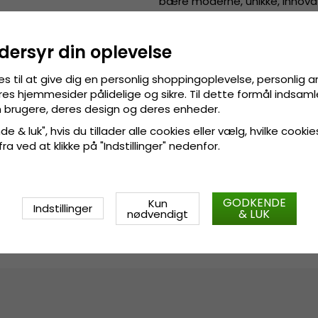
bære moderne, unikke, innovati
som når folk fra forskellige 
hundrede år siden.
dersyr din oplevelse
Detaljeinformation
:
es til at give dig en personlig shoppingoplevelse, personlig 
Fremstillet af 100 procen
res hjemmesider pålidelige og sikre. Til dette formål indsamle
 brugere, deres design og deres enheder.
Fremstillet
af
:
100 procent pol
e & luk", hvis du tillader alle cookies eller vælg, hvilke cookie
 fra ved at klikke på "Indstillinger" nedenfor.
Størrelsesinformation
:
Medium
GODKENDE
Kun
Indstillinger
& LUK
nødvendigt