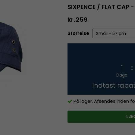
SIXPENCE / FLAT CAP
kr.259
Størrelse
1
Dage
Indtast raba
På lager. Afsendes inden fo
LÆG