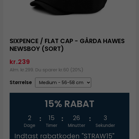
SIXPENCE / FLAT CAP - GÅRDA HAWES
NEWSBOY (SORT)
kr.239
Alm. kr.299. Du sparer kr.60 (20%)
Størrelse
15% RABAT
2
15
26
2
Dage
Timer
Minutter
Sekunder
Indtast rabatkoden "STRAW15"