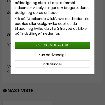
hundrede år siden.
pålidelige og sikre. Til dette formål
indsamler vi oplysninger om brugere, deres
design og deres enheder.
Detaljeinformation
:
Klik på "Godkende & luk", hvis du tillader alle
4 centimeters skygge
cookies eller vælg, hvilke cookies du
Fremstillet af
100% polyester
tillader, og hvilke du vil slå fra ved at klikke
på "Indstillinger" nedenfor.
Fremstillet af:
100% polyester.
Størrelsesinformation
:
Medium - 56-58 cm.
GODKENDE & LUK
Kun nødvendigt
Indstillinger
Vare-ID:
garda.flatcap.no23.hawes.black
SENAST VISTE