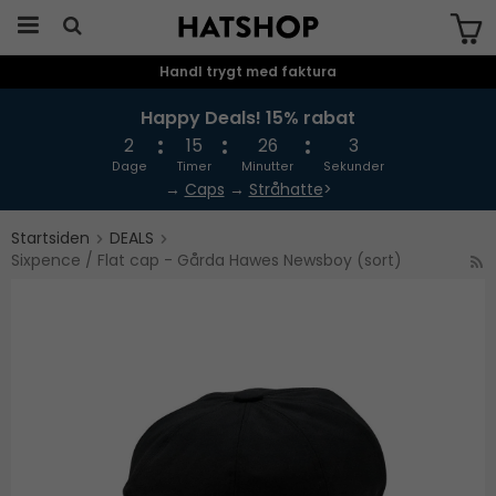
Handl trygt med faktura
Produktet er blevet tilføjet til din
indkøbskurv
Happy Deals! 15% rabat
2
15
26
2
Dage
Timer
Minutter
Sekunder
→
Caps
→
Stråhatte
>
Startsiden
DEALS
Sixpence / Flat cap - Gårda Hawes Newsboy (sort)