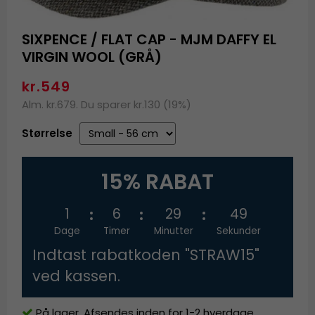
SIXPENCE / FLAT CAP - MJM DAFFY EL
VIRGIN WOOL (GRÅ)
kr.549
Alm. kr.679. Du sparer kr.130 (19%)
Størrelse
15% RABAT
1
6
29
49
Dage
Timer
Minutter
Sekunder
Indtast rabatkoden "STRAW15"
ved kassen.
På lager. Afsendes inden for 1-2 hverdage.