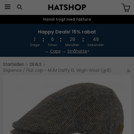
Handl trygt med faktura
Produktet er blevet tilføjet til din
indkøbskurv
Happy Deals! 15% rabat
1
6
29
49
Dage
Timer
Minutter
Sekunder
→
Caps
→
Stråhatte
>
Startsiden
DEALS
Sixpence / Flat cap - MJM Daffy EL Virgin Wool (grå)