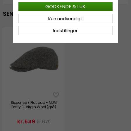
GODKENDE & LUK
SENAST VISTE
Kun nødvendigt
Indstillinger
Sixpence / Flat cap - MJM
Daffy EL Virgin Wool (grå)
kr.549
kr.679