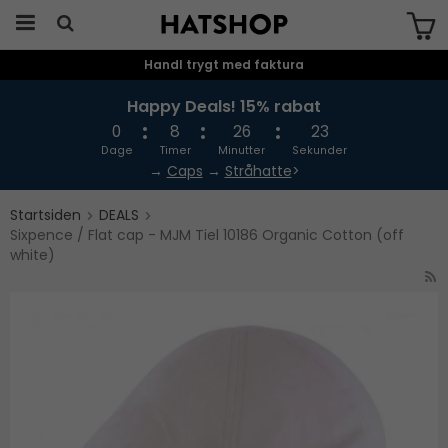
Handl trygt med faktura
Produktet er blevet tilføjet til din
indkøbskurv
Happy Deals! 15% rabat
0
8
26
23
Dage
Timer
Minutter
Sekunder
→
Caps
→
Stråhatte
>
Startsiden
DEALS
Sixpence / Flat cap - MJM Tiel 10186 Organic Cotton (off
white)