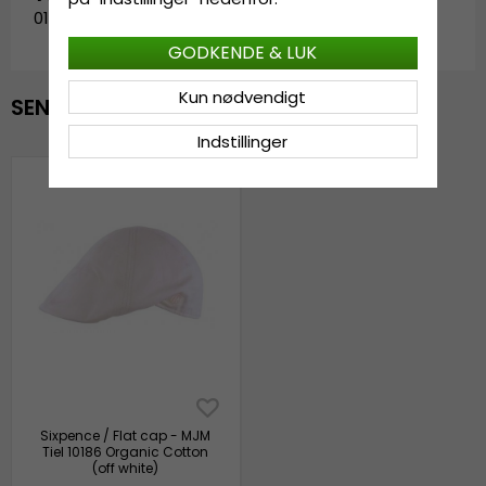
01H66539002-1
GODKENDE & LUK
Kun nødvendigt
SENAST VISTE
Indstillinger
Sixpence / Flat cap - MJM
Tiel 10186 Organic Cotton
(off white)