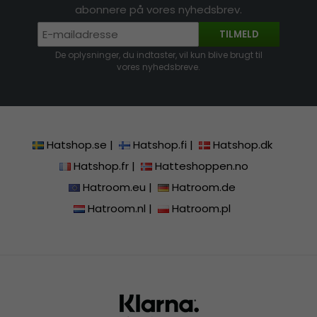
abonnere på vores nyhedsbrev.
TILMELD
De oplysninger, du indtaster, vil kun blive brugt til
vores nyhedsbreve.
Hatshop.se
|
Hatshop.fi
|
Hatshop.dk
Hatshop.fr
|
Hatteshoppen.no
Hatroom.eu
|
Hatroom.de
Hatroom.nl
|
Hatroom.pl