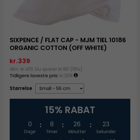
SIXPENCE / FLAT CAP - MJM TIEL 10186
ORGANIC COTTON (OFF WHITE)
kr.339
Alm. kr.419. Du sparer kr.80 (19%)
Tidligere laveste pris:
kr.209
Størrelse
15% RABAT
0
8
26
23
Dage
Timer
Minutter
Sekunder