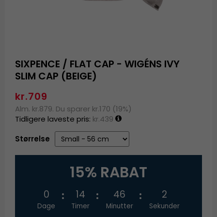
SIXPENCE / FLAT CAP - WIGÉNS IVY
SLIM CAP (BEIGE)
kr.709
Alm. kr.879. Du sparer kr.170 (19%)
Tidligere laveste pris:
kr.439
Størrelse
15% RABAT
0
14
46
2
Dage
Timer
Minutter
Sekunder