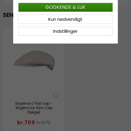
GODKENDE & LUK
SENAST VISTE
Kun nødvendigt
Indstillinger
Sixpence / Flat cap -
Wigéns Ivy Slim Cap
(beige)
kr.709
kr.879