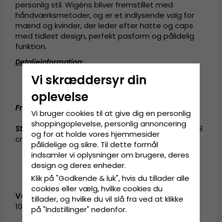
personlig stil. Wigéns bliver fremstillet med
håndværksmetoder, og er et indlysende valg for
mænd og kvinder, der leder efter hatte og caps
med tidløst design, perfekt pasform og pålidelig
funktion.
Detaljeinformation
:
Vi skræddersyr din
5 centimeters skygge.
Fremstillet af
100 procent
hør.
oplevelse
Fremstillet af:
100 procent
hør.
Vi bruger cookies til at give dig en personlig
shoppingoplevelse, personlig annoncering
Størrelsesinformation
:
Small - 56 cm. Medium - 58
og for at holde vores hjemmesider
cm. Large - 60 cm. X-Large - 62 cm.
pålidelige og sikre. Til dette formål
indsamler vi oplysninger om brugere, deres
design og deres enheder.
Klik på "Godkende & luk", hvis du tillader alle
cookies eller vælg, hvilke cookies du
Vare-ID:
tillader, og hvilke du vil slå fra ved at klikke
101578.802-1
på "Indstillinger" nedenfor.