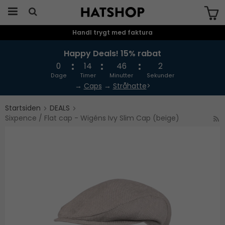
Handl trygt med faktura
Produktet er blevet tilføjet til din
indkøbskurv
Happy Deals! 15% rabat
0
14
46
2
Dage
Timer
Minutter
Sekunder
→
Caps
→
Stråhatte
>
Startsiden
DEALS
Sixpence / Flat cap - Wigéns Ivy Slim Cap (beige)