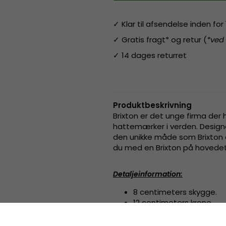
✓ Klar til afsendelse inden fo
✓ Gratis fragt* og retur (
*ved
✓ 14 dages returret
Produktbeskrivning
Brixton er det unge firma der 
hattemærker i verden. Designe
den unikke måde som Brixton ar
du med en Brixton på hovedet 
Detaljeinformation
:
8 centimeters skygge.
12 centimeters krone.
Fremstillet af
100 procen
Svedbånd af grosgrain.