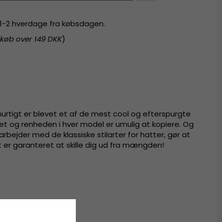
r 1-2 hverdage fra købsdagen.
 køb over 149 DKK
)
hurtigt er blevet et af de mest cool og efterspurgte
t og renheden i hver model er umulig at kopiere. Og
bejder med de klassiske stilarter for hatter, gør at
er garanteret at skille dig ud fra mængden!
t
strå
.