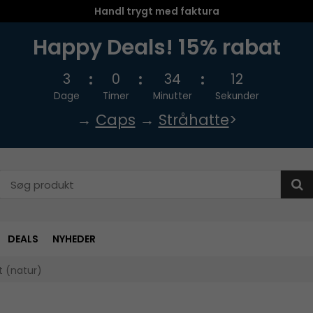
Handl trygt med faktura
Happy Deals! 15% rabat
3
0
34
12
Dage
Timer
Minutter
Sekunder
→
Caps
→
Stråhatte
>
DEALS
NYHEDER
t (natur)