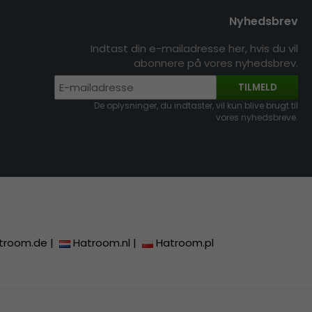
Nyhedsbrev
Indtast din e-mailadresse her, hvis du vil
abonnere på vores nyhedsbrev.
TILMELD
De oplysninger, du indtaster, vil kun blive brugt til
vores nyhedsbreve.
troom.de
|
Hatroom.nl
|
Hatroom.pl