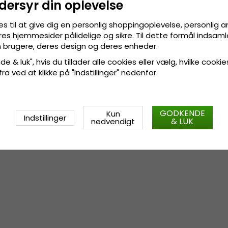
dersyr din oplevelse
Hattebånd af læder.
es til at give dig en personlig shoppingoplevelse, personlig 
Fremstillet af:
100 procent strå
res hjemmesider pålidelige og sikre. Til dette formål indsamle
 brugere, deres design og deres enheder.
Størrelsesinformation
:
S/M - 5
e & luk", hvis du tillader alle cookies eller vælg, hvilke cookie
 fra ved at klikke på "Indstillinger" nedenfor.
GODKENDE
Kun
Indstillinger
& LUK
nødvendigt