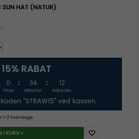
S SUN HAT (NATUR)
%)
15% RABAT
0
34
12
Timer
Minutter
Sekunder
tkoden "STRAW15" ved kassen.
r 1-2 hverdage.
 I KURV »