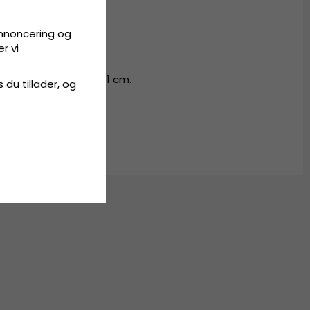
annoncering og
.
r vi
7-58 cm. L/XL - 60-61 cm.
s du tillader, og