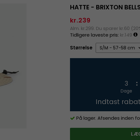
HATTE - BRIXTON BELL
kr.239
Alm. kr.299. Du sparer kr.60 (20
Tidligere laveste pris:
kr.149
Størrelse
3
Dage
Indtast raba
På lager. Afsendes inden fo
LÆG