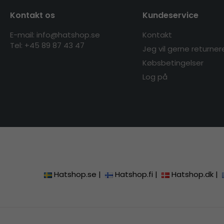
Kontakt os
Kundeservice
E-mail: info@hatshop.se
Kontakt
Tel: +45 89 87 43 47
Jeg vil gerne returner
Købsbetingelser
Log på
Hatshop.se
|
Hatshop.fi
|
Hatshop.dk
|