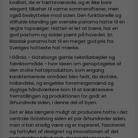
kvalitet, de er tættevævede, og er ikke bare
elegant tilbehør til varme sommeraftener, men
også beskyttelse mod solen. Den funktionelle og
stilfulde blanding gør svenske panama hatte til en
ægte topsælger. Hatten er let at bære, har en
god pasform og sidder pænt på hovedet. En
klassisk panama hat til en meget god pris fra
Sveriges hotteste hat mærke.
I Gårda – Göteborgs gamle tekstilarbejder og
fabriksområde - hvor ideen om genoptagelse af
den stolte hatteproduktion, som engang
karakteriserede området blev født, da skotske,
hollandske, og engelske forretningsmænd og
dygtige håndværkere kom til at karakterisere
fremstillingen og produktionen for godt et
århundrede siden, i denne del af byen.
Det er ikke længere muligt at producere hatte i det
centrale Göteborg siden et par århundreder siden,
men vi kan stadig være og er inspireret, fascineret
og fortryllet af designet og innovationen af det
mangfoldige håndværk, der karakteriserede