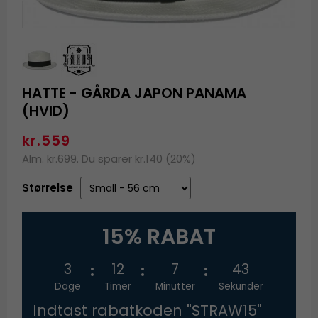
HATTE - GÅRDA JAPON PANAMA
(HVID)
kr.559
Alm. kr.699. Du sparer kr.140 (20%)
Størrelse
15% RABAT
3
12
7
43
Dage
Timer
Minutter
Sekunder
Indtast rabatkoden "STRAW15"