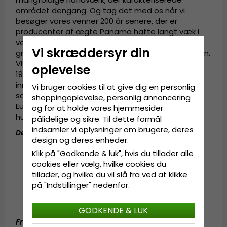
området dengang. Og tag det med os når vi
besøger vores venner 200 år senere, der er
producenter af ægte Panama hatte langt væk i
vest - i Sydamerika, Ecuador - eller til det
Vi skræddersyr din
grænseløst kunstneriske Japan længst i Fjernøsten.
Vi ønsker ALLE - ligesom i Gårda i 1800erne og
oplevelse
1900erne - er i stand til at bære moderne, unikke,
innovative hatte til en rigtig god pris. Skabt i
Vi bruger cookies til at give dig en personlig
samme lokaler som når folk fra forskellige dele af
shoppingoplevelse, personlig annoncering
Europa kom sammen i Göteborg for et par
og for at holde vores hjemmesider
hundrede år siden.
pålidelige og sikre. Til dette formål
indsamler vi oplysninger om brugere, deres
Detaljeinformation
:
design og deres enheder.
12 centimeters krone.
Klik på "Godkende & luk", hvis du tillader alle
5 centimeters skygge.
cookies eller vælg, hvilke cookies du
Fremstillet af
100 procent panamastrå.
tillader, og hvilke du vil slå fra ved at klikke
Håndlavet i Ecuador.
på "Indstillinger" nedenfor.
Hattebånd af grosgrain.
Svedbånd af bomuld.
GODKENDE & LUK
Fremstillet af
:
100 procent panamastrå
.