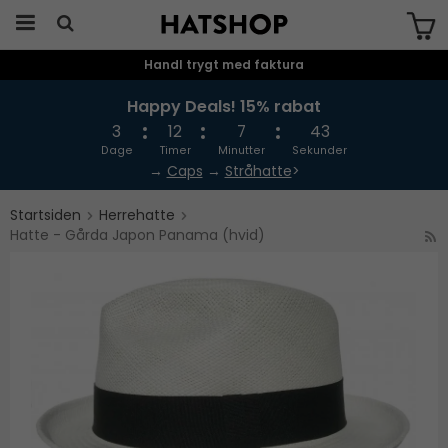
Handl trygt med faktura
Produktet er blevet tilføjet til din
indkøbskurv
Happy Deals! 15% rabat
3
12
7
43
Dage
Timer
Minutter
Sekunder
→
Caps
→
Stråhatte
>
Startsiden
Herrehatte
Hatte - Gårda Japon Panama (hvid)