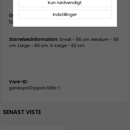
Kun nødvendigt
Indstillinger
Også kendt som (AKA)
:
stråhat
,
solhat
,
panama
hat
,
panamahat
Størrelsesinformation
:
Small - 56 cm. Medium - 58
cm. Large - 60 cm. X-Large - 62 cm.
Vare-ID:
garda.po10.japon.100b-1
SENAST VISTE